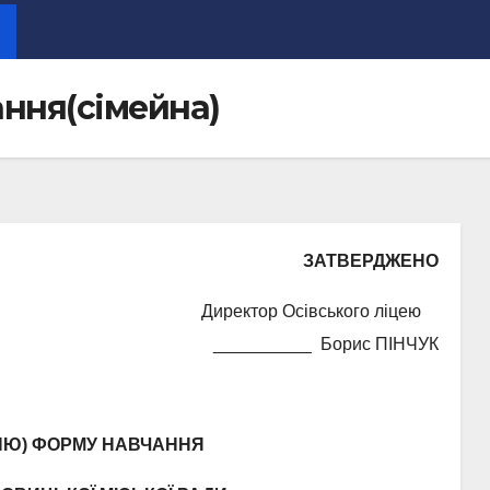
ння(сімейна)
ЗАТВЕРДЖЕНО
ктор Осівського ліцею
_________ Борис ПІНЧУК
ЖЕННЯ
АШНЮ) ФОРМУ НАВЧАННЯ