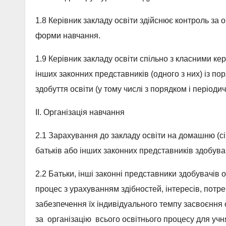
1.8 Керівник закладу освіти здійснює контроль за 
форми навчання.
1.9 Керівник закладу освіти спільно з класними ке
інших законних представників (одного з них) із п
здобуття освіти (у тому числі з порядком і періо
ІІ. Організація навчання
2.1 Зарахування до закладу освіти на домашню (с
батьків або інших законних представників здобувач
2.2 Батьки, інші законні представники здобувачів 
процес з урахуванням здібностей, інтересів, потреб
забезпечення їх індивідуального темпу засвоєння 
за організацію всього освітнього процесу для учня