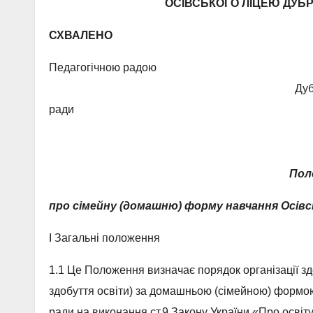
ОСІВСЬКОГО ЛІЦЕЮ ДУБ
СХВАЛЕНО
Педагогічною радою 
Дубровицької м
ради Протокол №1 ві
Пол
про сімейну (домашню) форму навчання
Осівс
І Загальні положення
1.1 Це Положення визначає порядок організації здо
здобуття освіти) за домашньою (сімейною) формою
ради на виконання ст.9 Закону України «Про освіту