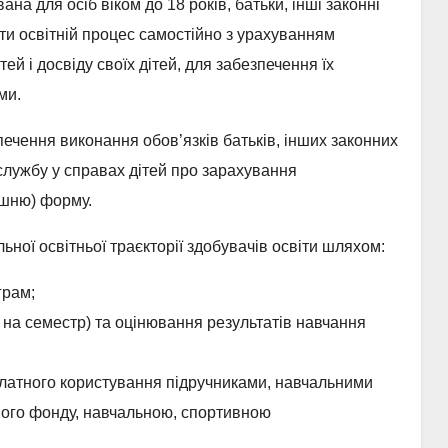
а для осіб віком до 18 років, батьки, інші законні
и освітній процес самостійно з урахуванням
тей і досвіду своїх дітей, для забезпечення їх
ми.
печення виконання обов’язків батьків, інших законних
службу у справах дітей про зарахування
ашню) форму.
ьної освітньої траєкторії здобувачів освіти шляхом:
грам;
а на семестр) та оцінювання результатів навчання
платного користування підручниками, навчальними
ного фонду, навчальною, спортивною