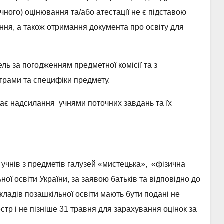
чного) оцінювання та/або атестації не є підставою
ння, а також отримання документа про освіту для
ь за погодженням предметної комісії та з
грами та специфіки предмету.
ає надсилання учнями поточних завдань та їх
 учнів з предметів галузей «мистецька», «фізична
ої освіти України, за заявою батьків та відповідно до
акладів позашкільної освіти мають бути подані не
естр і не пізніше 31 травня для зарахування оцінок за