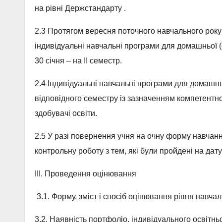
на рівні Держстандарту .
2.3 Протягом вересня поточного навчального року
індивідуальні навчальні програми для домашньої (с
30 січня – на ІІ семестр.
2.4 Індивідуальні навчальні програми для домашн
відповідного семестру із зазначенням компетентно
здобувачі освіти.
2.5 У разі повернення учня на очну форму навчан
контрольну роботу з тем, які були пройдені на дат
ІІІ. Проведення оцінювання
3.1. Форму, зміст і спосіб оцінювання рівня навча
3.2. Наявність портфоліо, індивідуального освітн