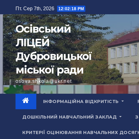
Перейти
Пт. Сер 7th, 2026
12:02:19 PM
до
вмісту
Осівський
ЛІЦЕЙ
Дубровицької
міської ради
osova.shkola@ukr.net
ІНФОРМАЦІЙНА ВІДКРИТІСТЬ
ДОШКІЛЬНИЙ НАВЧАЛЬНИЙ ЗАКЛАД
З
КРИТЕРІЇ ОЦІНЮВАННЯ НАВЧАЛЬНИХ ДОСЯГ