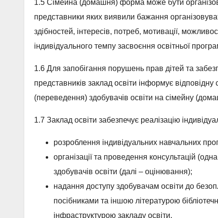
1.5 Сімейна (домашня) форма може бути організован
представники яких виявили бажання організовуват
здібностей, інтересів, потреб, мотивації, можливос
індивідуального темпу засвоєння освітньої програ
1.6 Для запобігання порушень прав дітей та забез
представників заклад освіти інформує відповідну 
(переведення) здобувачів освіти на сімейну (дом
1.7 Заклад освіти забезпечує реалізацію індивідуал
розроблення індивідуальних навчальних про
організації та проведення консультацій (одн
здобувачів освіти (далі – оцінювання);
надання доступу здобувачам освіти до безо
посібниками та іншою літературою бібліотеч
інфраструктурою закладу освіти.