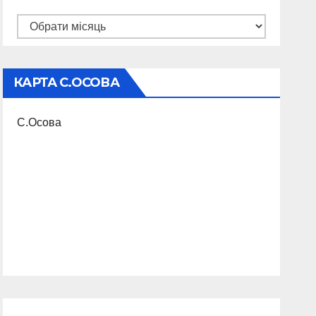
Архіви
КАРТА С.ОСОВА
С.Осова