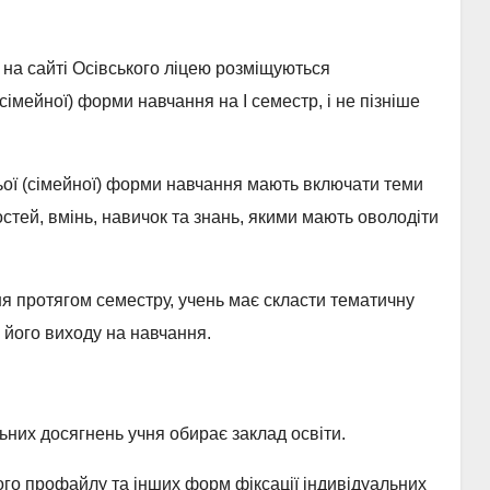
 на сайті Осівського ліцею розміщуються
імейної) форми навчання на І семестр, і не пізніше
ьої (сімейної) форми навчання мають включати теми
стей, вмінь, навичок та знань, якими мають оволодіти
ня протягом семестру, учень має скласти тематичну
у його виходу на навчання.
льних досягнень учня обирає заклад освіти.
ього профайлу та інших форм фіксації індивідуальних