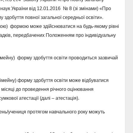
і наук України від 12.01.2016 № 8 (зі змінами) «Про
здобуття повної загальної середньої освіти».
ною) формою може здійснюватися на будь-якому рівні
ипадків, передбачених Положенням про індивідуальну
імейну) форму здобуття освіти проводиться зазвичай
імейну) форму здобуття освіти може відбуватися
3 місяці до проведення річного оцінювання
мкової атестації (далі – атестація).
чень/учениця протягом навчального року можуть