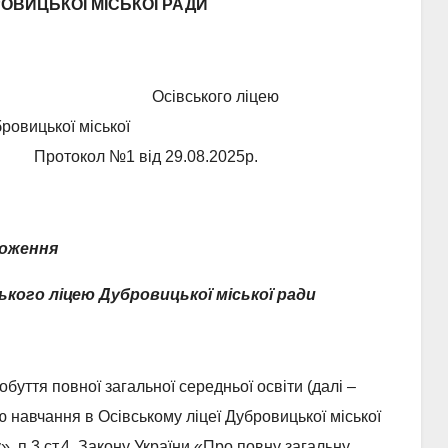
РОВИЦЬКОЇ МІСЬКОЇ РАДИ
Осівського ліцею
іської
д 29.08.2025р.
оження
ького ліцею Дубровицької міської ради
буття повної загальної середньої освіти (далі –
 навчання в Осівському ліцеї Дубровицької міської
», п.3 ст.4 Закону України «Про повну загальну