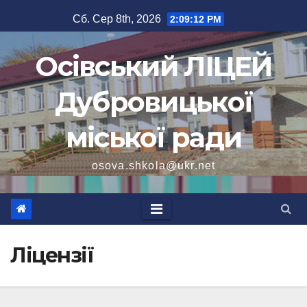
Перейти
Сб. Сер 8th, 2026
2:09:12 PM
до
вмісту
Осівський ЛІЦЕЙ
Дубровицької
міської ради
osova.shkola@ukr.net
Ліцензії