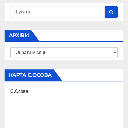
АРХІВИ
Архіви
КАРТА С.ОСОВА
С.Осова