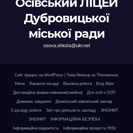
Осівський ЛІЦЕЙ
Дубровицької
міської ради
osova.shkola@ukr.net
Сайт працює на WordPress
|
Тема:Newsup за
Themeansar
.
Home
Вакантні посади
Виховна робота
Вхід Мрія
Дистанційна форма навчання(сімейна)
Для осіб з ООП
Домашнє завдання
Дошкільний навчальний заклад
З досвіду роботи
Звіт про діяльність закладу
ЗНО/НМТ
ЗНО/НМТ
ІНФОРМАЦІЙНА БЕЗПЕКА
Інформаційна відкритість
Інформаційна прзорість НУШ