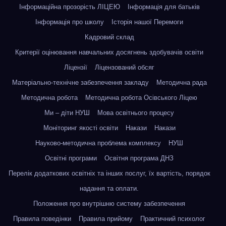
Інформаційна прозорість ЛІЦЕЮ
Інформація для батьків
Інформація про школу
Історія нашої Перемоги
Кадровий склад
Критерії оцінювання навчальних досягнень здобувачів освіти
Ліцензії
Ліцензований обсяг
Матеріально-технічне забезпечення закладу
Методична рада
Методична робота
Методична робота Осівського Ліцею
Ми – діти НУШ
Мова освітнього процесу
Моніторинг якості освіти
Накази
Накази
Науково-методична проблема комплексу
НУШ
Освітні програми
Освітня програма ДНЗ
Перелік додаткових освітніх та інших послуг, їх вартість, порядок
надання та оплати.
Положення про внутрішню систему забезпечення
Правила поведінки
Правила прийому
Практичний психолог