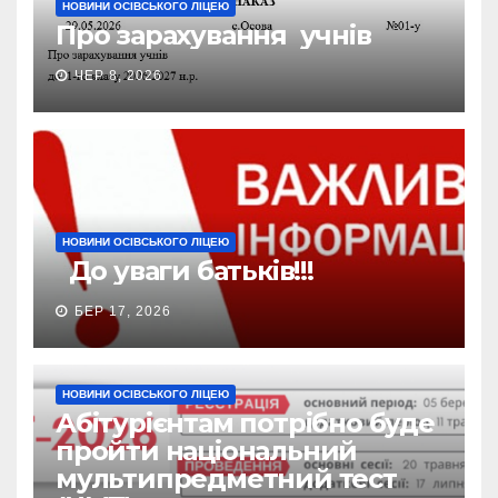
НОВИНИ ОСІВСЬКОГО ЛІЦЕЮ
Про зарахування учнів
ЧЕР 8, 2026
НОВИНИ ОСІВСЬКОГО ЛІЦЕЮ
До уваги батьків!!!
БЕР 17, 2026
НОВИНИ ОСІВСЬКОГО ЛІЦЕЮ
Абітурієнтам потрібно буде
пройти національний
мультипредметний тест