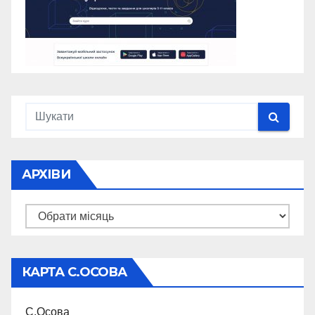
АРХІВИ
Архіви
КАРТА С.ОСОВА
С.Осова