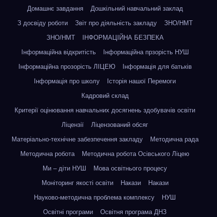
Домашнє завдання
Дошкільний навчальний заклад
З досвіду роботи
Звіт про діяльність закладу
ЗНО/НМТ
ЗНО/НМТ
ІНФОРМАЦІЙНА БЕЗПЕКА
Інформаційна відкритість
Інформаційна прзорість НУШ
Інформаційна прозорість ЛІЦЕЮ
Інформація для батьків
Інформація про школу
Історія нашої Перемоги
Кадровий склад
Критерії оцінювання навчальних досягнень здобувачів освіти
Ліцензії
Ліцензований обсяг
Матеріально-технічне забезпечення закладу
Методична рада
Методична робота
Методична робота Осівського Ліцею
Ми – діти НУШ
Мова освітнього процесу
Моніторинг якості освіти
Накази
Накази
Науково-методична проблема комплексу
НУШ
Освітні програми
Освітня програма ДНЗ