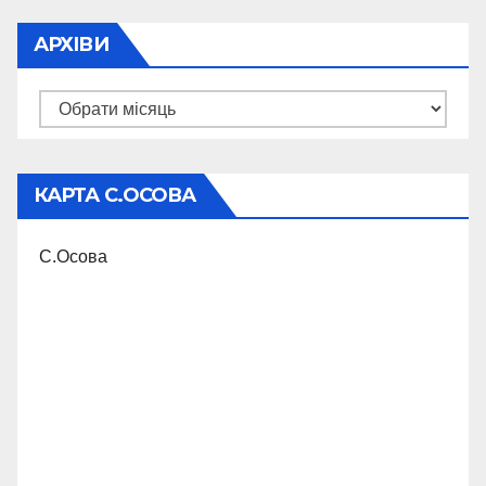
АРХІВИ
Архіви
КАРТА С.ОСОВА
С.Осова