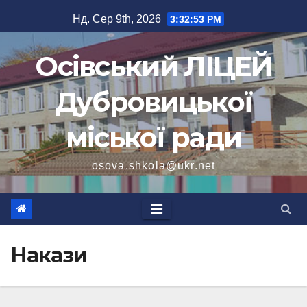
Перейти
Нд. Сер 9th, 2026
3:32:54 PM
до
вмісту
Осівський ЛІЦЕЙ
Дубровицької
міської ради
osova.shkola@ukr.net
Накази