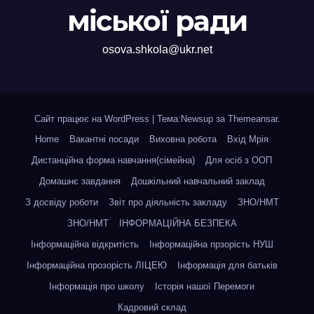
міської ради
osova.shkola@ukr.net
Сайт працює на WordPress
|
Тема:Newsup за
Themeansar
.
Home
Вакантні посади
Виховна робота
Вхід Мрія
Дистанційна форма навчання(сімейна)
Для осіб з ООП
Домашнє завдання
Дошкільний навчальний заклад
З досвіду роботи
Звіт про діяльність закладу
ЗНО/НМТ
ЗНО/НМТ
ІНФОРМАЦІЙНА БЕЗПЕКА
Інформаційна відкритість
Інформаційна прзорість НУШ
Інформаційна прозорість ЛІЦЕЮ
Інформація для батьків
Інформація про школу
Історія нашої Перемоги
Кадровий склад