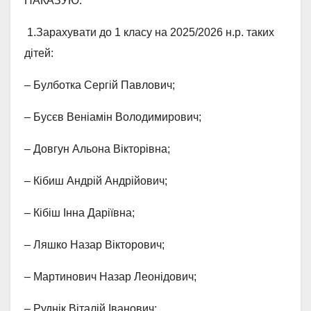
НАКАЗУЮ:
1.Зарахувати до 1 класу на 2025/2026 н.р. таких
дітей:
– Булботка Сергій Павлович;
– Бусєв Веніамін Володимирович;
– Довгун Альона Вікторівна;
– Кібиш Андрій Андрійович;
– Кібіш Інна Даріївна;
– Ляшко Назар Вікторович;
– Мартинович Назар Леонідович;
– Руднік Віталій Іванович;