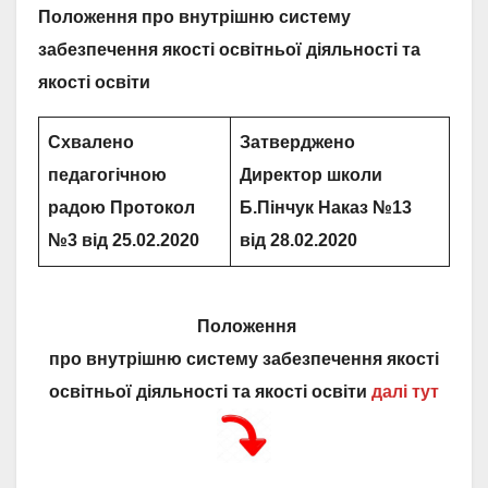
Положення про внутрішню систему
забезпечення якості освітньої діяльності та
якості освіти
Схвалено
Затверджено
педагогічною
Директор школи
радою
Протокол
Б.Пінчук
Наказ №
13
№
3
від
25
.
02
.20
20
від
2
8.
02
.20
20
Положення
про внутрішню систему забезпечення якості
освітньої діяльності та якості освіти
далі тут