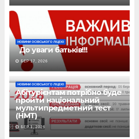
НОВИНИ ОСІВСЬКОГО ЛІЦЕЮ
До уваги батьків!!!
БЕР 17, 2026
НОВИНИ ОСІВСЬКОГО ЛІЦЕЮ
Абітурієнтам потрібно буде
пройти національний
мультипредметний тест
(НМТ)
БЕР 1, 2026