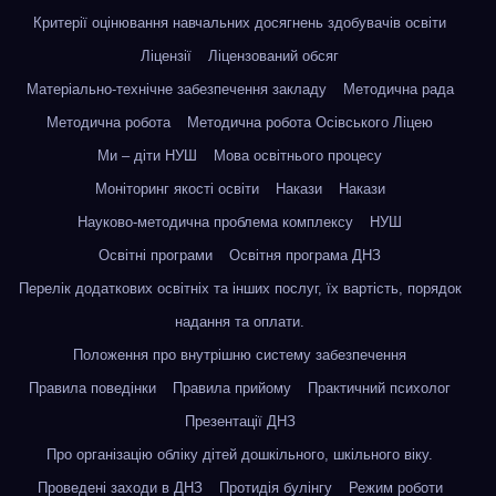
Критерії оцінювання навчальних досягнень здобувачів освіти
Ліцензії
Ліцензований обсяг
Матеріально-технічне забезпечення закладу
Методична рада
Методична робота
Методична робота Осівського Ліцею
Ми – діти НУШ
Мова освітнього процесу
Моніторинг якості освіти
Накази
Накази
Науково-методична проблема комплексу
НУШ
Освітні програми
Освітня програма ДНЗ
Перелік додаткових освітніх та інших послуг, їх вартість, порядок
надання та оплати.
Положення про внутрішню систему забезпечення
Правила поведінки
Правила прийому
Практичний психолог
Презентації ДНЗ
Про організацію обліку дітей дошкільного, шкільного віку.
Проведені заходи в ДНЗ
Протидія булінгу
Режим роботи