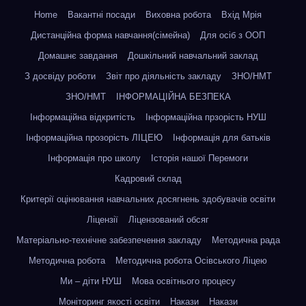
Home
Вакантні посади
Виховна робота
Вхід Мрія
Дистанційна форма навчання(сімейна)
Для осіб з ООП
Домашнє завдання
Дошкільний навчальний заклад
З досвіду роботи
Звіт про діяльність закладу
ЗНО/НМТ
ЗНО/НМТ
ІНФОРМАЦІЙНА БЕЗПЕКА
Інформаційна відкритість
Інформаційна прзорість НУШ
Інформаційна прозорість ЛІЦЕЮ
Інформація для батьків
Інформація про школу
Історія нашої Перемоги
Кадровий склад
Критерії оцінювання навчальних досягнень здобувачів освіти
Ліцензії
Ліцензований обсяг
Матеріально-технічне забезпечення закладу
Методична рада
Методична робота
Методична робота Осівського Ліцею
Ми – діти НУШ
Мова освітнього процесу
Моніторинг якості освіти
Накази
Накази