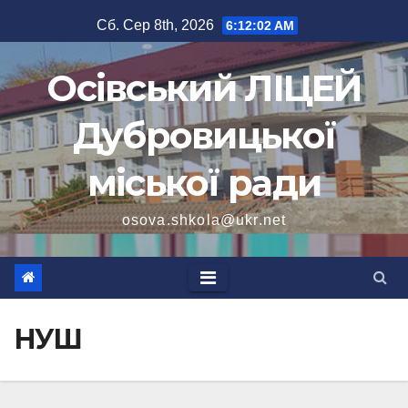
Перейти
Сб. Сер 8th, 2026
6:12:03 AM
до
вмісту
Осівський ЛІЦЕЙ
Дубровицької
міської ради
osova.shkola@ukr.net
НУШ