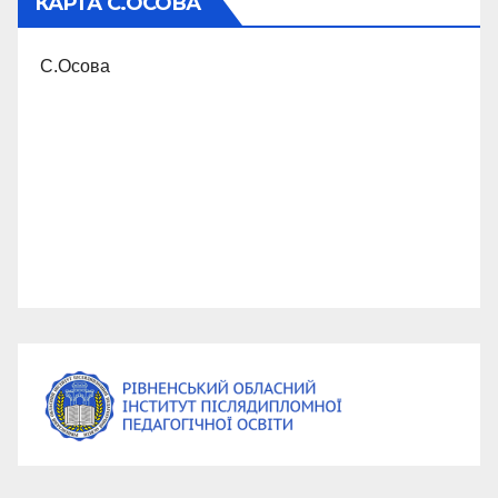
КАРТА С.ОСОВА
С.Осова