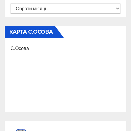
Архіви
КАРТА С.ОСОВА
С.Осова