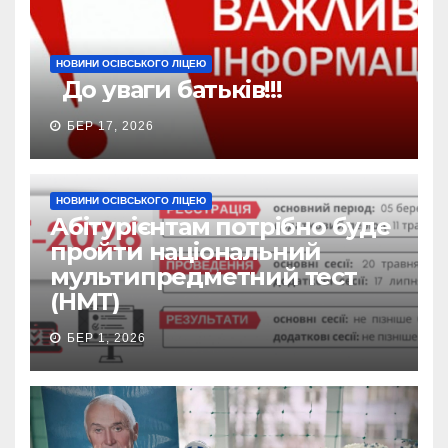
НОВИНИ ОСІВСЬКОГО ЛІЦЕЮ
До уваги батьків!!!
БЕР 17, 2026
НОВИНИ ОСІВСЬКОГО ЛІЦЕЮ
Абітурієнтам потрібно буде
пройти національний
мультипредметний тест
(НМТ)
БЕР 1, 2026