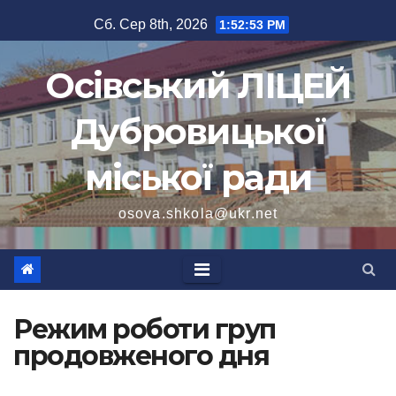
Перейти
Сб. Сер 8th, 2026
1:52:53 PM
до
вмісту
Осівський ЛІЦЕЙ
Дубровицької
міської ради
osova.shkola@ukr.net
Режим роботи груп
продовженого дня