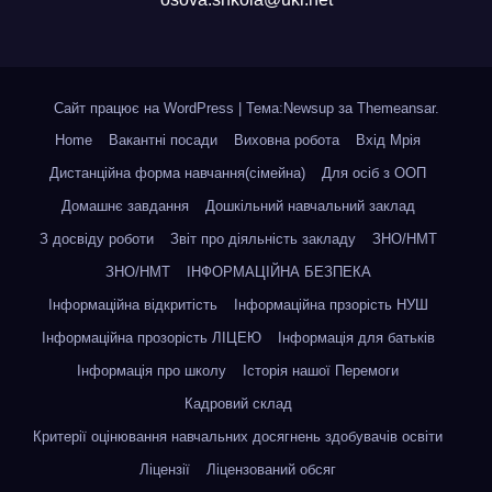
Сайт працює на WordPress
|
Тема:Newsup за
Themeansar
.
Home
Вакантні посади
Виховна робота
Вхід Мрія
Дистанційна форма навчання(сімейна)
Для осіб з ООП
Домашнє завдання
Дошкільний навчальний заклад
З досвіду роботи
Звіт про діяльність закладу
ЗНО/НМТ
ЗНО/НМТ
ІНФОРМАЦІЙНА БЕЗПЕКА
Інформаційна відкритість
Інформаційна прзорість НУШ
Інформаційна прозорість ЛІЦЕЮ
Інформація для батьків
Інформація про школу
Історія нашої Перемоги
Кадровий склад
Критерії оцінювання навчальних досягнень здобувачів освіти
Ліцензії
Ліцензований обсяг