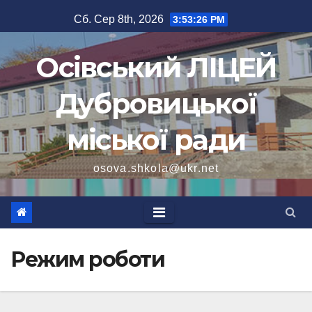
Перейти
Сб. Сер 8th, 2026
3:53:27 PM
до
вмісту
Осівський ЛІЦЕЙ
Дубровицької
міської ради
osova.shkola@ukr.net
Режим роботи