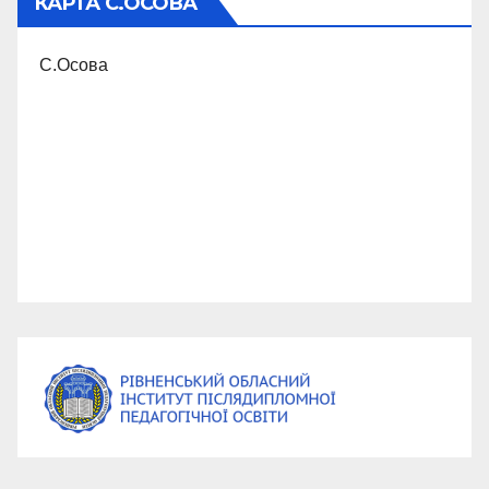
КАРТА С.ОСОВА
С.Осова