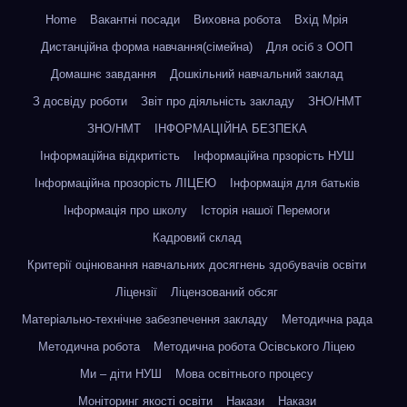
Home
Вакантні посади
Виховна робота
Вхід Мрія
Дистанційна форма навчання(сімейна)
Для осіб з ООП
Домашнє завдання
Дошкільний навчальний заклад
З досвіду роботи
Звіт про діяльність закладу
ЗНО/НМТ
ЗНО/НМТ
ІНФОРМАЦІЙНА БЕЗПЕКА
Інформаційна відкритість
Інформаційна прзорість НУШ
Інформаційна прозорість ЛІЦЕЮ
Інформація для батьків
Інформація про школу
Історія нашої Перемоги
Кадровий склад
Критерії оцінювання навчальних досягнень здобувачів освіти
Ліцензії
Ліцензований обсяг
Матеріально-технічне забезпечення закладу
Методична рада
Методична робота
Методична робота Осівського Ліцею
Ми – діти НУШ
Мова освітнього процесу
Моніторинг якості освіти
Накази
Накази