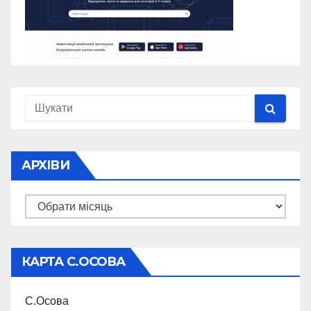
АРХІВИ
Архіви
КАРТА С.ОСОВА
С.Осова