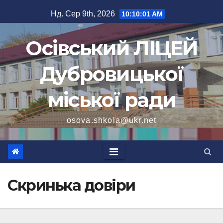
Перейти
Нд. Сер 9th, 2026
10:10:01 AM
до
вмісту
Осівський ЛІЦЕЙ
Дубровицької
міської ради
osova.shkola@ukr.net
Скринька довіри