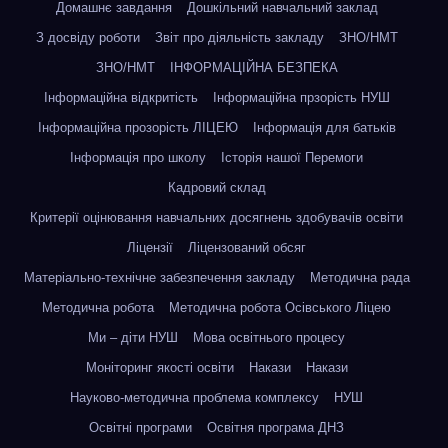
Домашнє завдання
Дошкільний навчальний заклад
З досвіду роботи
Звіт про діяльність закладу
ЗНО/НМТ
ЗНО/НМТ
ІНФОРМАЦІЙНА БЕЗПЕКА
Інформаційна відкритість
Інформаційна прзорість НУШ
Інформаційна прозорість ЛІЦЕЮ
Інформація для батьків
Інформація про школу
Історія нашої Перемоги
Кадровий склад
Критерії оцінювання навчальних досягнень здобувачів освіти
Ліцензії
Ліцензований обсяг
Матеріально-технічне забезпечення закладу
Методична рада
Методична робота
Методична робота Осівського Ліцею
Ми – діти НУШ
Мова освітнього процесу
Моніторинг якості освіти
Накази
Накази
Науково-методична проблема комплексу
НУШ
Освітні програми
Освітня програма ДНЗ