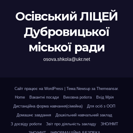
Осівський ЛІЦЕЙ
Дубровицької
міської ради
osova.shkola@ukr.net
Сайт працює на WordPress
|
Тема:Newsup за
Themeansar
.
Home
Вакантні посади
Виховна робота
Вхід Мрія
Дистанційна форма навчання(сімейна)
Для осіб з ООП
Домашнє завдання
Дошкільний навчальний заклад
З досвіду роботи
Звіт про діяльність закладу
ЗНО/НМТ
ЗНО/НМТ
ІНФОРМАЦІЙНА БЕЗПЕКА