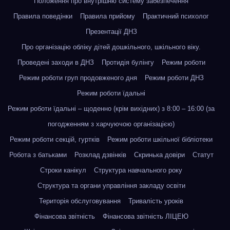
Положення про внутрішню систему забезпечення
Правила поведінки
Правила прийому
Практичний психолог
Презентації ДНЗ
Про організацію обліку дітей дошкільного, шкільного віку.
Проведені заходи в ДНЗ
Протидія булінгу
Режим роботи
Режим роботи груп продовженого дня
Режим роботи ДНЗ
Режим роботи їдальні
Режим роботи їдальні – щоденно (крім вихідних) з 8:00 – 16:00 (за
погодженням з харчуючою організацією)
Режим роботи секцій, гуртків
Режим роботи шкільної бібліотеки
Робота з батьками
Розклад дзвінків
Скринька довіри
Статут
Строки канікул
Структура навчального року
Структура та органи управління закладу освіти
Територія обслуговування
Тривалість уроків
Фінансова звітність
Фінансова звітність ЛІЦЕЮ