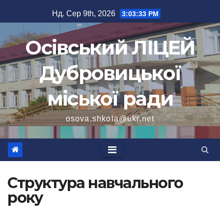
Перейти
Нд. Сер 9th, 2026
3:03:34 PM
до
вмісту
Осівський ЛІЦЕЙ
Дубровицької
міської ради
osova.shkola@ukr.net
Структура навчального
року