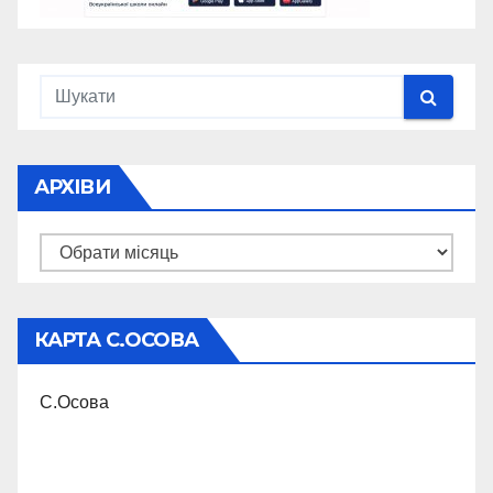
АРХІВИ
Архіви
КАРТА С.ОСОВА
С.Осова