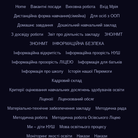
Home
Вакантні посади
Виховна робота
Вхід Мрія
Дистанційна форма навчання(сімейна)
Для осіб з ООП
Домашнє завдання
Дошкільний навчальний заклад
З досвіду роботи
Звіт про діяльність закладу
ЗНО/НМТ
ЗНО/НМТ
ІНФОРМАЦІЙНА БЕЗПЕКА
Інформаційна відкритість
Інформаційна прзорість НУШ
Інформаційна прозорість ЛІЦЕЮ
Інформація для батьків
Інформація про школу
Історія нашої Перемоги
Кадровий склад
Критерії оцінювання навчальних досягнень здобувачів освіти
Ліцензії
Ліцензований обсяг
Матеріально-технічне забезпечення закладу
Методична рада
Методична робота
Методична робота Осівського Ліцею
Ми – діти НУШ
Мова освітнього процесу
Моніторинг якості освіти
Накази
Накази