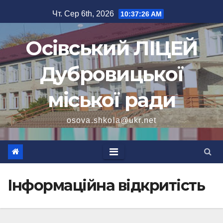
Перейти
Чт. Сер 6th, 2026
10:37:27 AM
до
вмісту
Осівський ЛІЦЕЙ
Дубровицької
міської ради
osova.shkola@ukr.net
Інформаційна відкритість