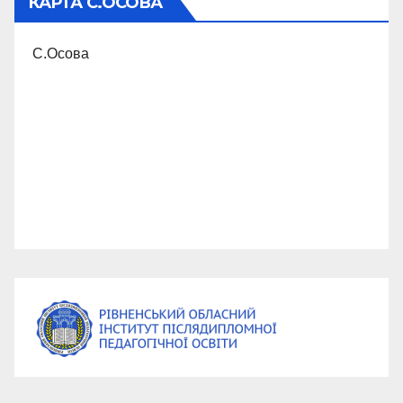
КАРТА С.ОСОВА
С.Осова