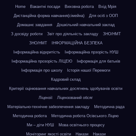
Home
Вакантні посади
Виховна робота
Вхід Мрія
Дистанційна форма навчання(сімейна)
Для осіб з ООП
Домашнє завдання
Дошкільний навчальний заклад
З досвіду роботи
Звіт про діяльність закладу
ЗНО/НМТ
ЗНО/НМТ
ІНФОРМАЦІЙНА БЕЗПЕКА
Інформаційна відкритість
Інформаційна прзорість НУШ
Інформаційна прозорість ЛІЦЕЮ
Інформація для батьків
Інформація про школу
Історія нашої Перемоги
Кадровий склад
Критерії оцінювання навчальних досягнень здобувачів освіти
Ліцензії
Ліцензований обсяг
Матеріально-технічне забезпечення закладу
Методична рада
Методична робота
Методична робота Осівського Ліцею
Ми – діти НУШ
Мова освітнього процесу
Моніторинг якості освіти
Накази
Накази