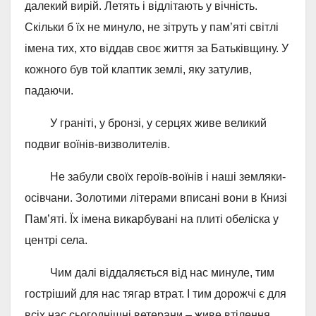
далекий вирій. Летять і відлітають у вічність.
Скільки б їх не минуло, не зітруть у пам’яті світлі
імена тих, хто віддав своє життя за Батьківщину. У
кожного був той клаптик землі, яку затулив,
падаючи.
У граніті, у бронзі, у серцях живе великий
подвиг воїнів-визволителів.
Не забули своїх героїв-воїнів і наші земляки-
осівчани. Золотими літерами вписані вони в Книзі
Пам’яті. Їх імена викарбувані на плиті обеліска у
центрі села.
Чим далі віддаляється від нас минуле, тим
гостріший для нас тягар втрат. І тим дорожчі є для
всіх нас сьогоднішні ветерани – живе втілення