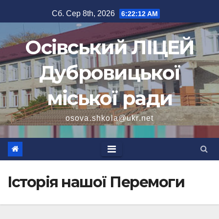
Перейти
Сб. Сер 8th, 2026
6:22:13 AM
до
вмісту
Осівський ЛІЦЕЙ
Дубровицької
міської ради
osova.shkola@ukr.net
Історія нашої Перемоги