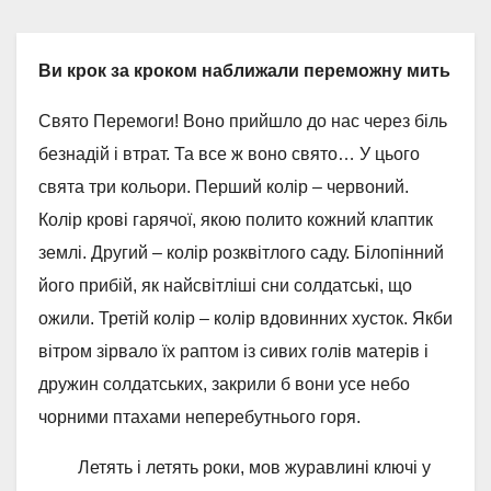
Ви крок за кроком наближали переможну мить
Свято Перемоги! Воно прийшло до нас через біль
безнадій і втрат. Та все ж воно свято… У цього
свята три кольори. Перший колір – червоний.
Колір крові гарячої, якою полито кожний клаптик
землі. Другий – колір розквітлого саду. Білопінний
його прибій, як найсвітліші сни солдатські, що
ожили. Третій колір – колір вдовинних хусток. Якби
вітром зірвало їх раптом із сивих голів матерів і
дружин солдатських, закрили б вони усе небо
чорними птахами неперебутнього горя.
Летять і летять роки, мов журавлині ключі у