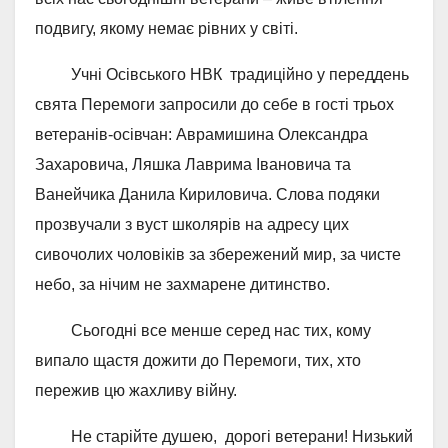
подвигу, якому немає рівних у світі.
Учні Осівського НВК традиційно у переддень
свята Перемоги запросили до себе в гості трьох
ветеранів-осівчан: Аврамишина Олександра
Захаровича, Ляшка Лаврима Івановича та
Ванейчика Данила Кириловича. Слова подяки
прозвучали з вуст школярів на адресу цих
сивочолих чоловіків за збережений мир, за чисте
небо, за нічим не захмарене дитинство.
Сьогодні все менше серед нас тих, кому
випало щастя дожити до Перемоги, тих, хто
пережив цю жахливу війну.
Не старійте душею, дорогі ветерани! Низький