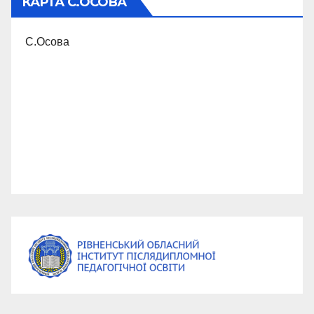
КАРТА С.ОСОВА
С.Осова