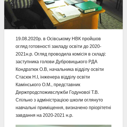
19.08.2020р. в Осівському НВК пройшов
огляд готовності закладу освіти до 2020-
2021н.р. Огляд проводила комісія в складі:
заступника голови Дубровицького РДА
Кондратюк О.В, начальника відділу освіти
Стасюк Н.І, інженера відділу освіти
Камінського О.М., представник
Держпродспоживслужби Годунової Т.В.
Спільно з адміністрацією школи оглянуто
навчальні приміщення, визначено пріорітетні
завдання на 2020-2021 н.р.