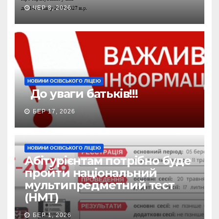
ЧЕР 8, 2026
НОВИНИ ОСІВСЬКОГО ЛІЦЕЮ
До уваги батьків!!!
БЕР 17, 2026
НОВИНИ ОСІВСЬКОГО ЛІЦЕЮ
Абітурієнтам потрібно буде
пройти національний
мультипредметний тест
(НМТ)
БЕР 1, 2026