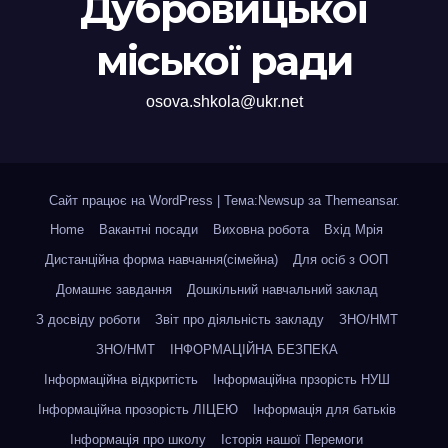
Дубровицької
міської ради
osova.shkola@ukr.net
Сайт працює на WordPress
|
Тема:Newsup за
Themeansar
.
Home
Вакантні посади
Виховна робота
Вхід Мрія
Дистанційна форма навчання(сімейна)
Для осіб з ООП
Домашнє завдання
Дошкільний навчальний заклад
З досвіду роботи
Звіт про діяльність закладу
ЗНО/НМТ
ЗНО/НМТ
ІНФОРМАЦІЙНА БЕЗПЕКА
Інформаційна відкритість
Інформаційна прзорість НУШ
Інформаційна прозорість ЛІЦЕЮ
Інформація для батьків
Інформація про школу
Історія нашої Перемоги