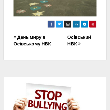
Навігація
День миру в
Осівський
Осівському НВК
НВК
записів