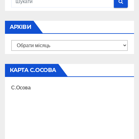
АРХІВИ
Архіви
КАРТА С.ОСОВА
С.Осова