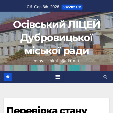
Перейти
Сб. Сер 8th, 2026
5:45:03 PM
до
вмісту
Осівський ЛІЦЕЙ
Дубровицької
міської ради
osova.shkola@ukr.net
Перевірка стану