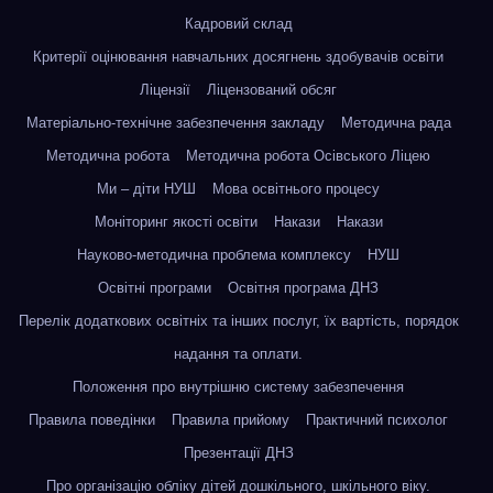
Кадровий склад
Критерії оцінювання навчальних досягнень здобувачів освіти
Ліцензії
Ліцензований обсяг
Матеріально-технічне забезпечення закладу
Методична рада
Методична робота
Методична робота Осівського Ліцею
Ми – діти НУШ
Мова освітнього процесу
Моніторинг якості освіти
Накази
Накази
Науково-методична проблема комплексу
НУШ
Освітні програми
Освітня програма ДНЗ
Перелік додаткових освітніх та інших послуг, їх вартість, порядок
надання та оплати.
Положення про внутрішню систему забезпечення
Правила поведінки
Правила прийому
Практичний психолог
Презентації ДНЗ
Про організацію обліку дітей дошкільного, шкільного віку.