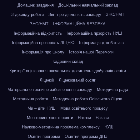
Домашнє завдання
Дошкільний навчальний заклад
З досвіду роботи
Звіт про діяльність закладу
ЗНО/НМТ
ЗНО/НМТ
ІНФОРМАЦІЙНА БЕЗПЕКА
Інформаційна відкритість
Інформаційна прзорість НУШ
Інформаційна прозорість ЛІЦЕЮ
Інформація для батьків
Інформація про школу
Історія нашої Перемоги
Кадровий склад
Критерії оцінювання навчальних досягнень здобувачів освіти
Ліцензії
Ліцензований обсяг
Матеріально-технічне забезпечення закладу
Методична рада
Методична робота
Методична робота Осівського Ліцею
Ми – діти НУШ
Мова освітнього процесу
Моніторинг якості освіти
Накази
Накази
Науково-методична проблема комплексу
НУШ
Освітні програми
Освітня програма ДНЗ