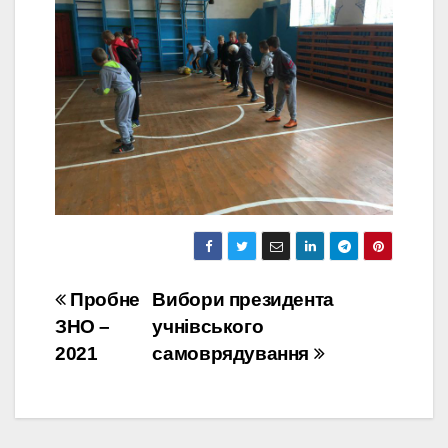
Навігація
Пробне
Вибори президента
ЗНО –
учнівського
записів
2021
самоврядування