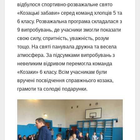
відбулося спортивно-розважальне свято
«Козацькі забави» серед команд хлопців 5 та
6 класу. Розважальна програма складалася з
9 випробувань, де учасники змогли показати
свою силу, спритність, уважність, розум
тощо. На святі панувала дружна та весела
атмосфера. За підсумками випробувань з
невеликим відривом перемогла команда
«Козаки» 6 класу. Всім учасникам були
вручені посвідчення справжнього козака,
грамоти та солодкі подарунки.