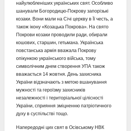
найулюбленіших українських свят. Особливо
шанували Богородицю-Покрову запорізькі
козаки. Вони мали на Січі церкву в Її честь, а
також ікону «Козацька Покрова». На свято
Покрови козаки проводили ради, обирали
кошових, старшин, гетьмана. Українська
повстанська армія вважала Покрову
опікункою українського війська, тому
символічним днем створення УПА також
вважається 14 жовтня. День захисника
України відзначають з метою вшанування
мужності та героїзму захисників
незалежності і територіальної цілісності
України, сприяння зміцненню патріотичного
духу в суспільстві тощо.
Напередодні цих свят в Осівському НВК