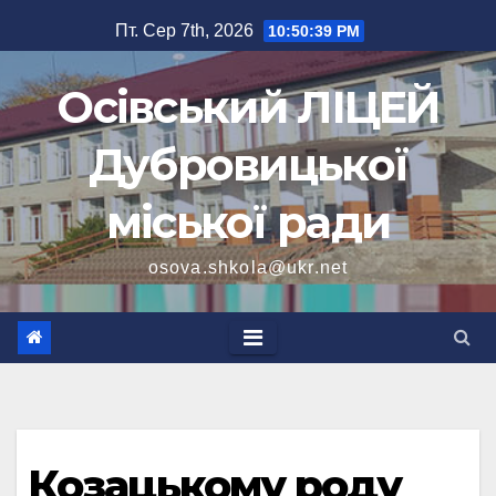
Перейти
Пт. Сер 7th, 2026
10:50:40 PM
до
вмісту
Осівський ЛІЦЕЙ
Дубровицької
міської ради
osova.shkola@ukr.net
Козацькому роду