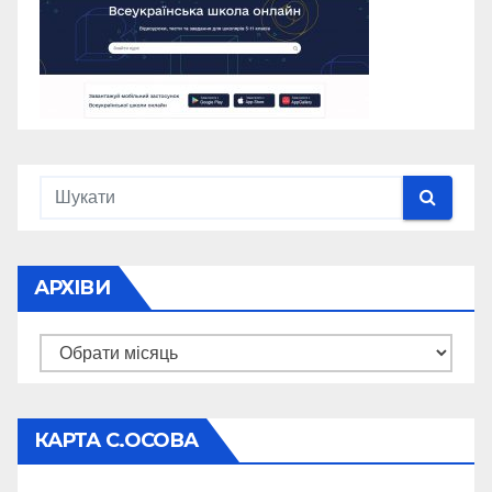
АРХІВИ
Архіви
КАРТА С.ОСОВА