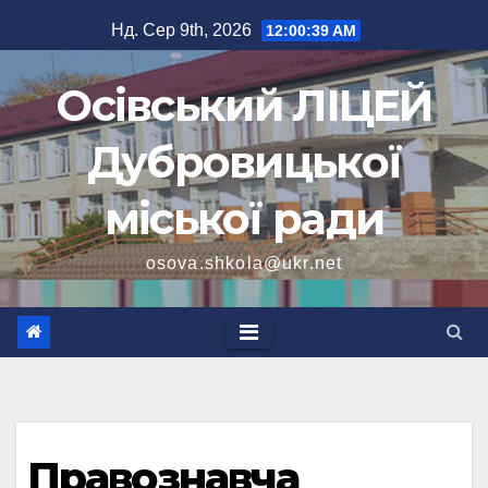
Перейти
Нд. Сер 9th, 2026
12:00:40 AM
до
вмісту
Осівський ЛІЦЕЙ
Дубровицької
міської ради
osova.shkola@ukr.net
Правознавча