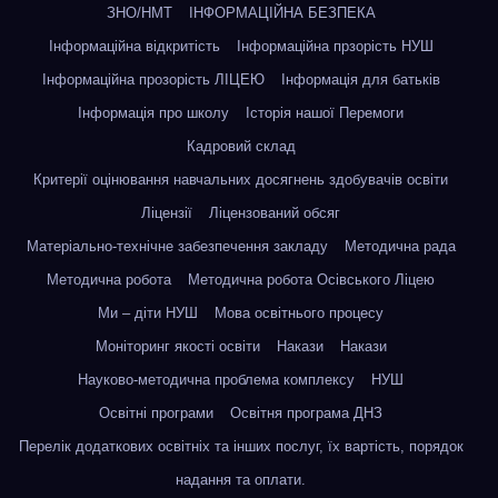
ЗНО/НМТ
ІНФОРМАЦІЙНА БЕЗПЕКА
Інформаційна відкритість
Інформаційна прзорість НУШ
Інформаційна прозорість ЛІЦЕЮ
Інформація для батьків
Інформація про школу
Історія нашої Перемоги
Кадровий склад
Критерії оцінювання навчальних досягнень здобувачів освіти
Ліцензії
Ліцензований обсяг
Матеріально-технічне забезпечення закладу
Методична рада
Методична робота
Методична робота Осівського Ліцею
Ми – діти НУШ
Мова освітнього процесу
Моніторинг якості освіти
Накази
Накази
Науково-методична проблема комплексу
НУШ
Освітні програми
Освітня програма ДНЗ
Перелік додаткових освітніх та інших послуг, їх вартість, порядок
надання та оплати.