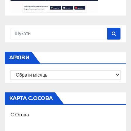
АРХІВИ
Архіви
КАРТА С.ОСОВА
С.Осова