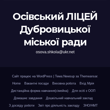
Осівський ЛІЦЕЙ
Дубровицької
міської ради
osova.shkola@ukr.net
Сайт працює на WordPress
|
Тема:Newsup за
Themeansar
.
Home
Вакантні посади
Виховна робота
Вхід Мрія
Дистанційна форма навчання(сімейна)
Для осіб з ООП
Домашнє завдання
Дошкільний навчальний заклад
З досвіду роботи
Звіт про діяльність закладу
ЗНО/НМТ