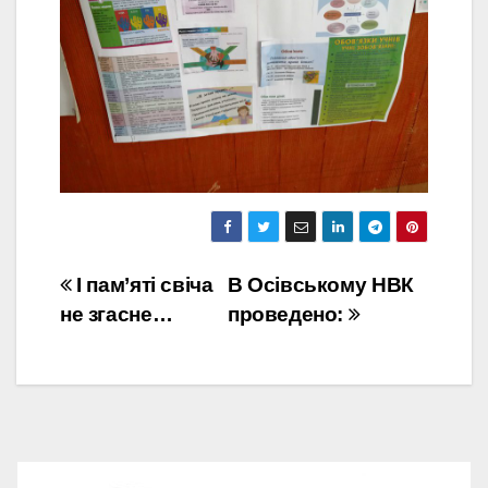
Навігація
І пам’яті свіча
В Осівському НВК
не згасне…
проведено:
записів