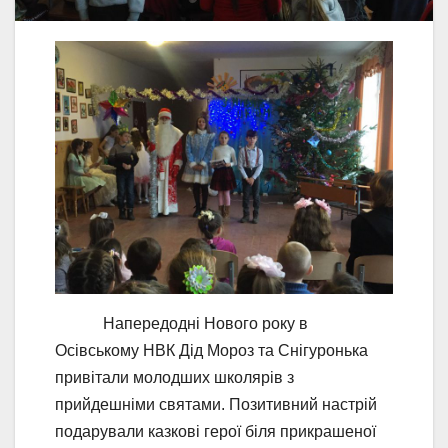
Напередодні Нового року в
Осівському НВК Дід Мороз та Снігуронька
привітали молодших школярів з
прийдешніми святами. Позитивний настрій
подарували казкові герої біля прикрашеної