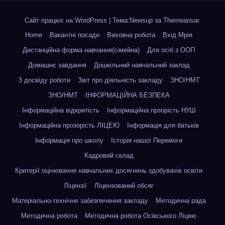
Сайт працює на WordPress
|
Тема:Newsup за
Themeansar
.
Home
Вакантні посади
Виховна робота
Вхід Мрія
Дистанційна форма навчання(сімейна)
Для осіб з ООП
Домашнє завдання
Дошкільний навчальний заклад
З досвіду роботи
Звіт про діяльність закладу
ЗНО/НМТ
ЗНО/НМТ
ІНФОРМАЦІЙНА БЕЗПЕКА
Інформаційна відкритість
Інформаційна прзорість НУШ
Інформаційна прозорість ЛІЦЕЮ
Інформація для батьків
Інформація про школу
Історія нашої Перемоги
Кадровий склад
Критерії оцінювання навчальних досягнень здобувачів освіти
Ліцензії
Ліцензований обсяг
Матеріально-технічне забезпечення закладу
Методична рада
Методична робота
Методична робота Осівського Ліцею