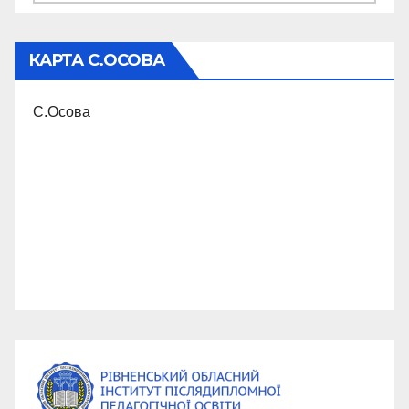
КАРТА С.ОСОВА
С.Осова