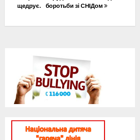
щедрує.
боротьби зі СНІДом
записів