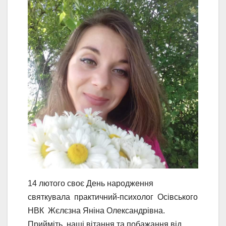
14 лютого своє День народження
святкувала практичний-психолог Осівського
НВК Жєлєзна Яніна Олександрівна.
Прийміть наші вітання та побажання від