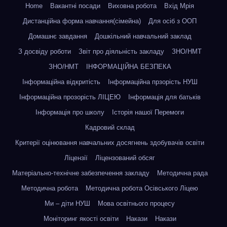
Home
Вакантні посади
Виховна робота
Вхід Мрія
Дистанційна форма навчання(сімейна)
Для осіб з ООП
Домашнє завдання
Дошкільний навчальний заклад
З досвіду роботи
Звіт про діяльність закладу
ЗНО/НМТ
ЗНО/НМТ
ІНФОРМАЦІЙНА БЕЗПЕКА
Інформаційна відкритість
Інформаційна прзорість НУШ
Інформаційна прозорість ЛІЦЕЮ
Інформація для батьків
Інформація про школу
Історія нашої Перемоги
Кадровий склад
Критерії оцінювання навчальних досягнень здобувачів освіти
Ліцензії
Ліцензований обсяг
Матеріально-технічне забезпечення закладу
Методична рада
Методична робота
Методична робота Осівського Ліцею
Ми – діти НУШ
Мова освітнього процесу
Моніторинг якості освіти
Накази
Накази