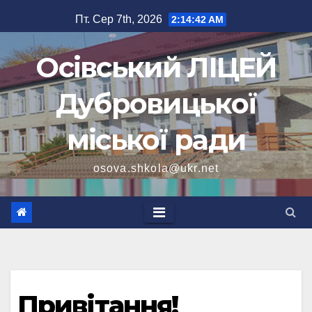
Перейти
Пт. Сер 7th, 2026
2:14:43 AM
до
вмісту
Осівський ЛІЦЕЙ
Дубровицької
міської ради
osova.shkola@ukr.net
Привітання!