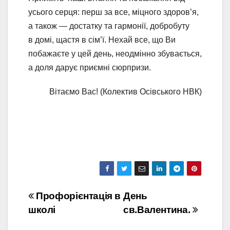
усього серця: перш за все, міцного здоров’я,
а також — достатку та гармонії, добробуту
в домі, щастя в сім’ї. Нехай все, що Ви
побажаєте у цей день, неодмінно збувається,
а доля дарує приємні сюрпризи.
Вітаємо Вас! (Колектив Осівського НВК)
Навігація
Профорієнтація в
День
школі
св.Валентина.
записів