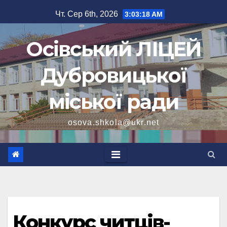
Перейти
Чт. Сер 6th, 2026
3:03:19 AM
до
вмісту
Осівський ЛІЦЕЙ
Дубровицької
міської ради
osova.shkola@ukr.net
Конкурс читців-