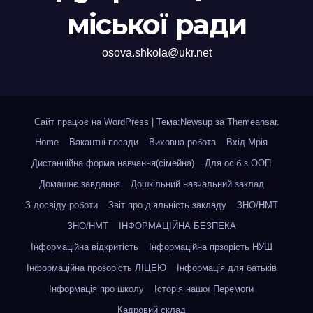
міської ради
osova.shkola@ukr.net
Сайт працює на WordPress
|
Тема:Newsup за
Themeansar
.
Home
Вакантні посади
Виховна робота
Вхід Мрія
Дистанційна форма навчання(сімейна)
Для осіб з ООП
Домашнє завдання
Дошкільний навчальний заклад
З досвіду роботи
Звіт про діяльність закладу
ЗНО/НМТ
ЗНО/НМТ
ІНФОРМАЦІЙНА БЕЗПЕКА
Інформаційна відкритість
Інформаційна прзорість НУШ
Інформаційна прозорість ЛІЦЕЮ
Інформація для батьків
Інформація про школу
Історія нашої Перемоги
Кадровий склад