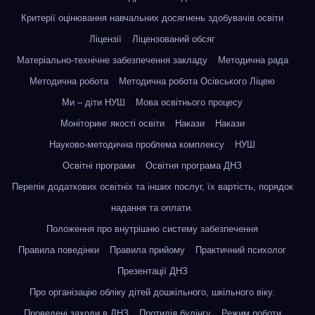
Критерії оцінювання навчальних досягнень здобувачів освіти
Ліцензії
Ліцензований обсяг
Матеріально-технічне забезпечення закладу
Методична рада
Методична робота
Методична робота Осівського Ліцею
Ми – діти НУШ
Мова освітнього процесу
Моніторинг якості освіти
Накази
Накази
Науково-методична проблема комплексу
НУШ
Освітні програми
Освітня програма ДНЗ
Перелік додаткових освітніх та інших послуг, їх вартість, порядок
надання та оплати.
Положення про внутрішню систему забезпечення
Правила поведінки
Правила прийому
Практичний психолог
Презентації ДНЗ
Про організацію обліку дітей дошкільного, шкільного віку.
Проведені заходи в ДНЗ
Протидія булінгу
Режим роботи