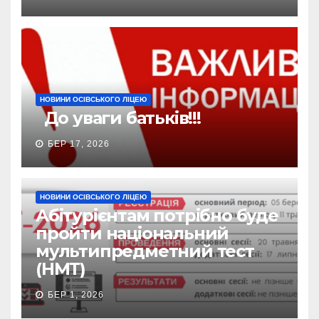
НОВИНИ ОСІВСЬКОГО ЛІЦЕЮ
До уваги батьків!!!
БЕР 17, 2026
НОВИНИ ОСІВСЬКОГО ЛІЦЕЮ
Абітурієнтам потрібно буде
пройти національний
мультипредметний тест
(НМТ)
БЕР 1, 2026