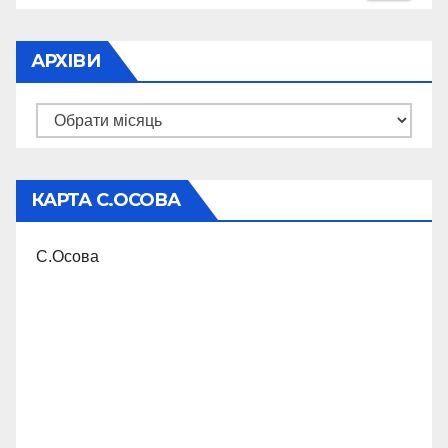
АРХІВИ
Архіви
КАРТА С.ОСОВА
С.Осова