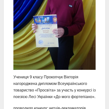
Учениця 9 класу Прокопчук Вікторія
нагороджена дипломом Всеукраїнського
товариство «Просвіта» за участь у конкурсі із
поезією Лесі Українки «До мого фортепіано».
проводило конкурс читців-декламаторів