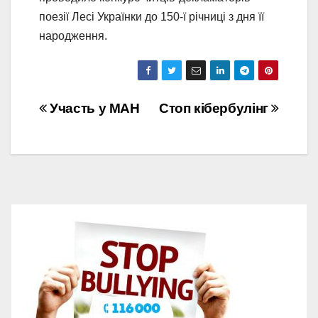
поезії Лесі Українки до 150-ї річниці з дня її
народження.
Навігація
Участь у МАН
Стоп кібербулінг
записів