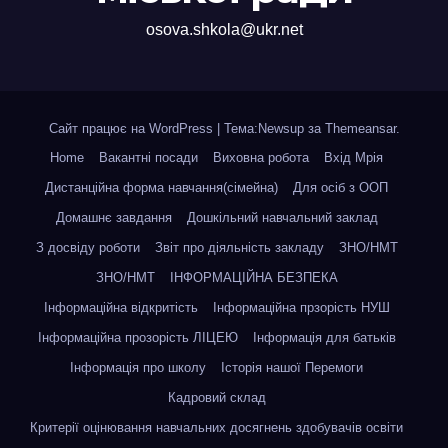
osova.shkola@ukr.net
Сайт працює на WordPress
|
Тема:Newsup за
Themeansar
.
Home
Вакантні посади
Виховна робота
Вхід Мрія
Дистанційна форма навчання(сімейна)
Для осіб з ООП
Домашнє завдання
Дошкільний навчальний заклад
З досвіду роботи
Звіт про діяльність закладу
ЗНО/НМТ
ЗНО/НМТ
ІНФОРМАЦІЙНА БЕЗПЕКА
Інформаційна відкритість
Інформаційна прзорість НУШ
Інформаційна прозорість ЛІЦЕЮ
Інформація для батьків
Інформація про школу
Історія нашої Перемоги
Кадровий склад
Критерії оцінювання навчальних досягнень здобувачів освіти