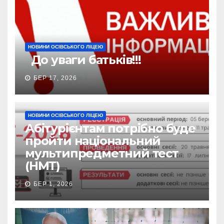
НОВИНИ ОСІВСЬКОГО ЛІЦЕЮ
До уваги батьків!!!
БЕР 17, 2026
НОВИНИ ОСІВСЬКОГО ЛІЦЕЮ
Абітурієнтам потрібно буде
пройти національний
мультипредметний тест
(НМТ)
БЕР 1, 2026