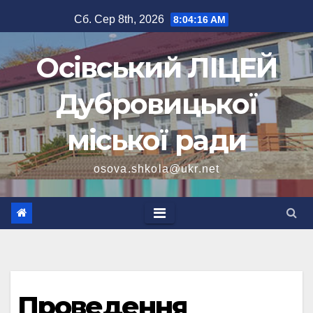
Перейти
Сб. Сер 8th, 2026
8:04:17 AM
до
вмісту
Осівський ЛІЦЕЙ
Дубровицької
міської ради
osova.shkola@ukr.net
Проведення