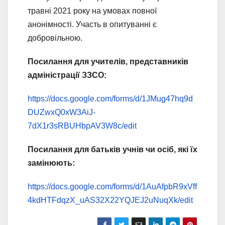
травні 2021 року на умовах повної
анонімності. Участь в опитуванні є
добровільною.
Посилання для учителів, представників
адміністрації ЗЗСО:
https://docs.google.com/forms/d/1JMug47hq9d
DUZwxQ0xW3AiJ-
7dX1r3sRBUHbpAV3W8c/edit
Посилання для
батьків учнів чи осіб, які їх
замінюють:
https://docs.google.com/forms/d/1AuAfpbR9xVff
4kdHTFdqzX_uAS32X22YQJEJ2uNuqXk/edit