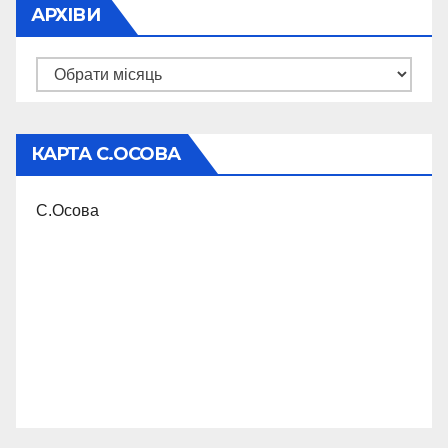
АРХІВИ
Архіви
КАРТА С.ОСОВА
С.Осова