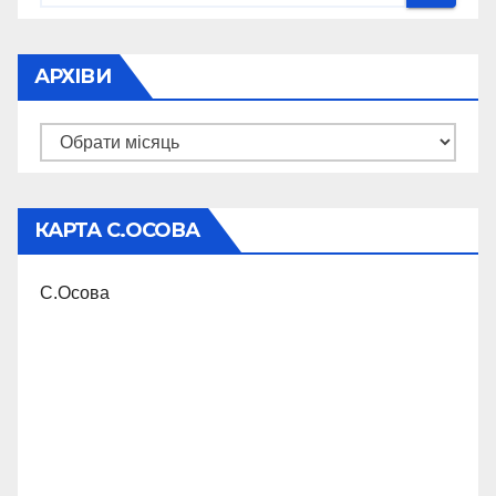
АРХІВИ
Архіви
КАРТА С.ОСОВА
С.Осова