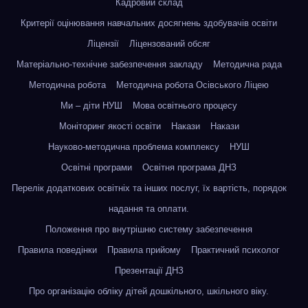
Кадровий склад
Критерії оцінювання навчальних досягнень здобувачів освіти
Ліцензії
Ліцензований обсяг
Матеріально-технічне забезпечення закладу
Методична рада
Методична робота
Методична робота Осівського Ліцею
Ми – діти НУШ
Мова освітнього процесу
Моніторинг якості освіти
Накази
Накази
Науково-методична проблема комплексу
НУШ
Освітні програми
Освітня програма ДНЗ
Перелік додаткових освітніх та інших послуг, їх вартість, порядок
надання та оплати.
Положення про внутрішню систему забезпечення
Правила поведінки
Правила прийому
Практичний психолог
Презентації ДНЗ
Про організацію обліку дітей дошкільного, шкільного віку.