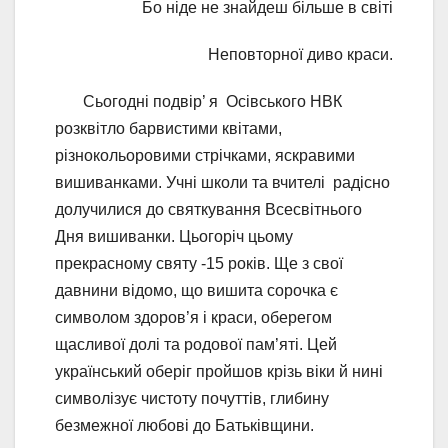
Бо ніде не знайдеш більше в світі
Неповторної диво краси.
Сьогодні подвір’ я Осівського НВК
розквітло барвистими квітами,
різнокольоровими стрічками, яскравими
вишиванками. Учні школи та вчителі радісно
долучилися до святкування Всесвітнього
Дня вишиванки. Цьогоріч цьому
прекрасному святу -15 років. Ще з свої
давнини відомо, що вишита сорочка є
символом здоров’я і краси, оберегом
щасливої долі та родової пам’яті. Цей
український оберіг пройшов крізь віки й нині
символізує чистоту почуттів, глибину
безмежної любові до Батьківщини.