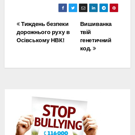
Навігація
Тиждень безпеки
Вишиванка
дорожнього руху в
твій
записів
Осівському НВК!
генетичний
код.