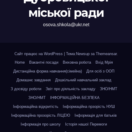
міської ради
osova.shkola@ukr.net
Сайт працює на WordPress
|
Тема:Newsup за
Themeansar
.
Home
Вакантні посади
Виховна робота
Вхід Мрія
Дистанційна форма навчання(сімейна)
Для осіб з ООП
Домашнє завдання
Дошкільний навчальний заклад
З досвіду роботи
Звіт про діяльність закладу
ЗНО/НМТ
ЗНО/НМТ
ІНФОРМАЦІЙНА БЕЗПЕКА
Інформаційна відкритість
Інформаційна прзорість НУШ
Інформаційна прозорість ЛІЦЕЮ
Інформація для батьків
Інформація про школу
Історія нашої Перемоги