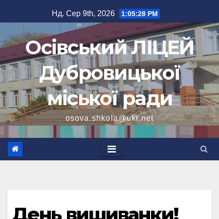
Перейти
Нд. Сер 9th, 2026
1:05:29 PM
до
вмісту
Осівський ЛІЦЕЙ
Дубровицької
міської ради
osova.shkola@ukr.net
День вишиванки!