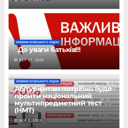
НОВИНИ ОСІВСЬКОГО ЛІЦЕЮ
До уваги батьків!!!
БЕР 17, 2026
НОВИНИ ОСІВСЬКОГО ЛІЦЕЮ
Абітурієнтам потрібно буде
пройти національний
мультипредметний тест
(НМТ)
БЕР 1, 2026