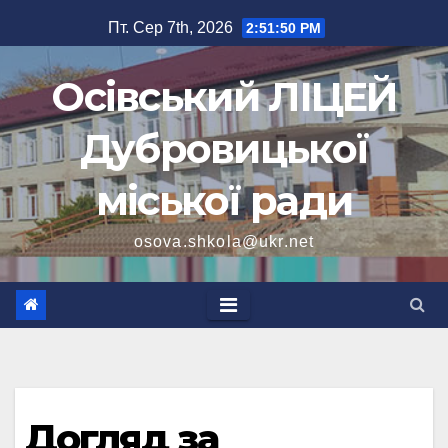
Перейти
Пт. Сер 7th, 2026
2:51:51 PM
до
вмісту
Осівський ЛІЦЕЙ
Дубровицької
міської ради
osova.shkola@ukr.net
Догляд за