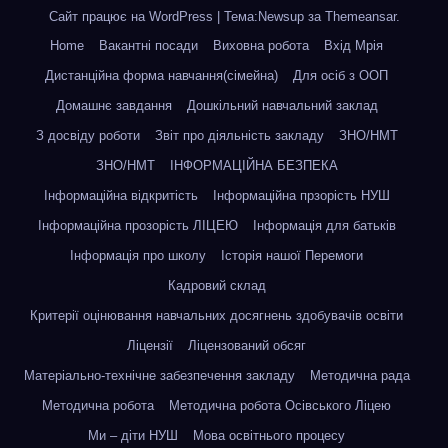
Сайт працює на WordPress
|
Тема:Newsup за
Themeansar
.
Home
Вакантні посади
Виховна робота
Вхід Мрія
Дистанційна форма навчання(сімейна)
Для осіб з ООП
Домашнє завдання
Дошкільний навчальний заклад
З досвіду роботи
Звіт про діяльність закладу
ЗНО/НМТ
ЗНО/НМТ
ІНФОРМАЦІЙНА БЕЗПЕКА
Інформаційна відкритість
Інформаційна прзорість НУШ
Інформаційна прозорість ЛІЦЕЮ
Інформація для батьків
Інформація про школу
Історія нашої Перемоги
Кадровий склад
Критерії оцінювання навчальних досягнень здобувачів освіти
Ліцензії
Ліцензований обсяг
Матеріально-технічне забезпечення закладу
Методична рада
Методична робота
Методична робота Осівського Ліцею
Ми – діти НУШ
Мова освітнього процесу