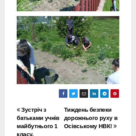
Навігація
Зустріч з
Тиждень безпеки
батьками учнів
дорожнього руху в
записів
майбутнього 1
Осівському НВК!
класу.