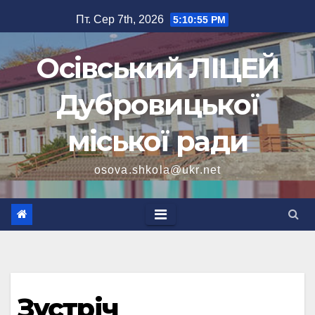
Перейти
Пт. Сер 7th, 2026
5:10:56 PM
до
вмісту
Осівський ЛІЦЕЙ
Дубровицької
міської ради
osova.shkola@ukr.net
Зустріч