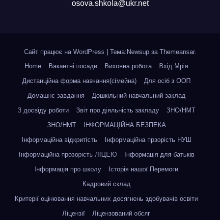
osova.shkola@ukr.net
Сайт працює на WordPress
|
Тема:Newsup за
Themeansar
.
Home
Вакантні посади
Виховна робота
Вхід Мрія
Дистанційна форма навчання(сімейна)
Для осіб з ООП
Домашнє завдання
Дошкільний навчальний заклад
З досвіду роботи
Звіт про діяльність закладу
ЗНО/НМТ
ЗНО/НМТ
ІНФОРМАЦІЙНА БЕЗПЕКА
Інформаційна відкритість
Інформаційна прзорість НУШ
Інформаційна прозорість ЛІЦЕЮ
Інформація для батьків
Інформація про школу
Історія нашої Перемоги
Кадровий склад
Критерії оцінювання навчальних досягнень здобувачів освіти
Ліцензії
Ліцензований обсяг