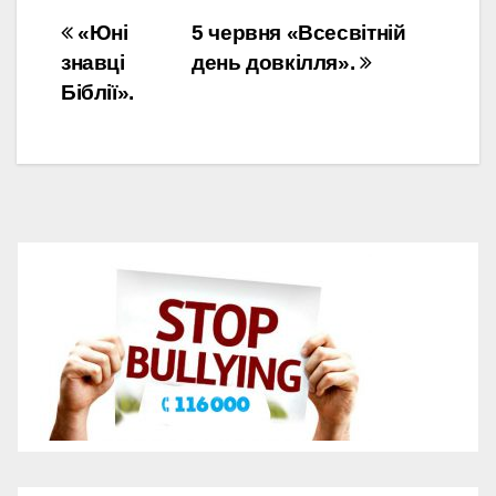
Навігація
«Юні
5 червня «Всесвітній
знавці
день довкілля».
записів
Біблії».