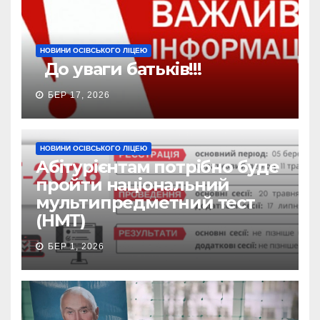
НОВИНИ ОСІВСЬКОГО ЛІЦЕЮ
До уваги батьків!!!
БЕР 17, 2026
НОВИНИ ОСІВСЬКОГО ЛІЦЕЮ
Абітурієнтам потрібно буде
пройти національний
мультипредметний тест
(НМТ)
БЕР 1, 2026