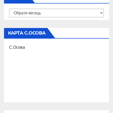
Архіви
КАРТА С.ОСОВА
С.Осова