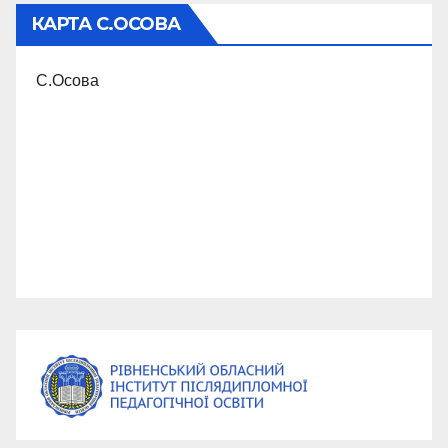
КАРТА С.ОСОВА
С.Осова