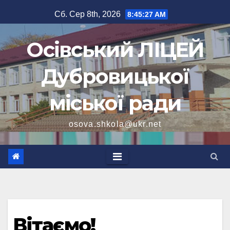
Перейти
Сб. Сер 8th, 2026
8:45:28 AM
до
вмісту
Осівський ЛІЦЕЙ
Дубровицької
міської ради
osova.shkola@ukr.net
Вітаємо!