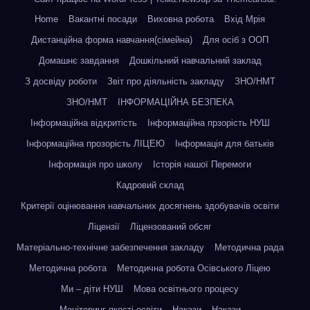
Home
Вакантні посади
Виховна робота
Вхід Мрія
Дистанційна форма навчання(сімейна)
Для осіб з ООП
Домашнє завдання
Дошкільний навчальний заклад
З досвіду роботи
Звіт про діяльність закладу
ЗНО/НМТ
ЗНО/НМТ
ІНФОРМАЦІЙНА БЕЗПЕКА
Інформаційна відкритість
Інформаційна прзорість НУШ
Інформаційна прозорість ЛІЦЕЮ
Інформація для батьків
Інформація про школу
Історія нашої Перемоги
Кадровий склад
Критерії оцінювання навчальних досягнень здобувачів освіти
Ліцензії
Ліцензований обсяг
Матеріально-технічне забезпечення закладу
Методична рада
Методична робота
Методична робота Осівського Ліцею
Ми – діти НУШ
Мова освітнього процесу
Моніторинг якості освіти
Накази
Накази