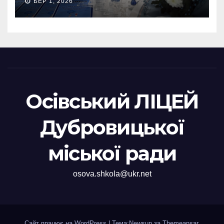
БЕР 1, 2026
Осівський ЛІЦЕЙ
Дубровицької
міської ради
osova.shkola@ukr.net
Сайт працює на WordPress
|
Тема:Newsup за
Themeansar
.