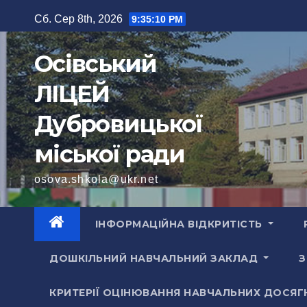
Перейти
Сб. Сер 8th, 2026
9:35:11 PM
до
вмісту
Осівський
ЛІЦЕЙ
Дубровицької
міської ради
osova.shkola@ukr.net
ІНФОРМАЦІЙНА ВІДКРИТІСТЬ
ДОШКІЛЬНИЙ НАВЧАЛЬНИЙ ЗАКЛАД
З
КРИТЕРІЇ ОЦІНЮВАННЯ НАВЧАЛЬНИХ ДОСЯГ