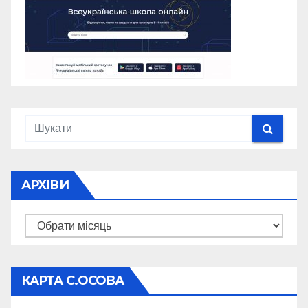
АРХІВИ
Архіви
КАРТА С.ОСОВА