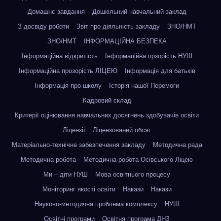
Домашнє завдання
Дошкільний навчальний заклад
З досвіду роботи
Звіт про діяльність закладу
ЗНО/НМТ
ЗНО/НМТ
ІНФОРМАЦІЙНА БЕЗПЕКА
Інформаційна відкритість
Інформаційна прзорість НУШ
Інформаційна прозорість ЛІЦЕЮ
Інформація для батьків
Інформація про школу
Історія нашої Перемоги
Кадровий склад
Критерії оцінювання навчальних досягнень здобувачів освіти
Ліцензії
Ліцензований обсяг
Матеріально-технічне забезпечення закладу
Методична рада
Методична робота
Методична робота Осівського Ліцею
Ми – діти НУШ
Мова освітнього процесу
Моніторинг якості освіти
Накази
Накази
Науково-методична проблема комплексу
НУШ
Освітні програми
Освітня програма ДНЗ