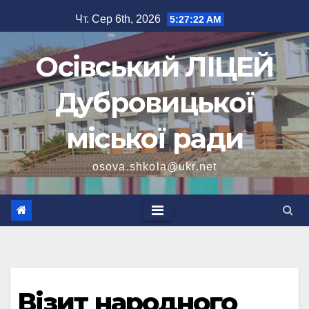
Перейти
Чт. Сер 6th, 2026
5:27:23 AM
до
вмісту
Осівський ЛІЦЕЙ
Дубровицької
міської ради
osova.shkola@ukr.net
Візит народного