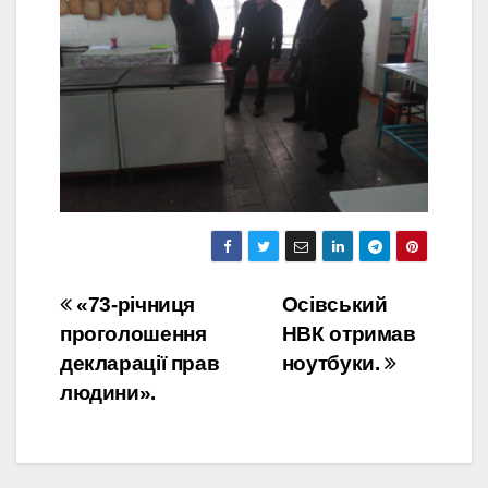
Навігація
«73-річниця
Осівський
проголошення
НВК отримав
записів
декларації прав
ноутбуки.
людини».