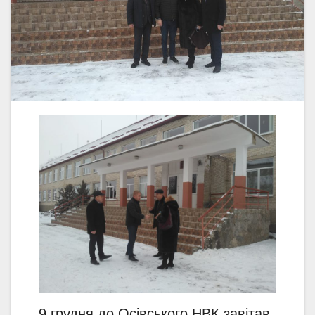
9 грудня до Осівського НВК завітав