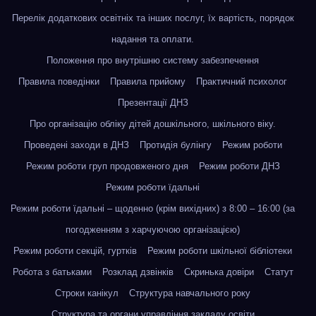
Перелік додаткових освітніх та інших послуг, їх вартість, порядок
надання та оплати.
Положення про внутрішню систему забезпечення
Правила поведінки
Правила прийому
Практичний психолог
Презентації ДНЗ
Про організацію обліку дітей дошкільного, шкільного віку.
Проведені заходи в ДНЗ
Протидія булінгу
Режим роботи
Режим роботи груп продовженого дня
Режим роботи ДНЗ
Режим роботи їдальні
Режим роботи їдальні – щоденно (крім вихідних) з 8:00 – 16:00 (за
погодженням з харчуючою організацією)
Режим роботи секцій, гуртків
Режим роботи шкільної бібліотеки
Робота з батьками
Розклад дзвінків
Скринька довіри
Статут
Строки канікул
Структура навчального року
Структура та органи управління закладу освіти