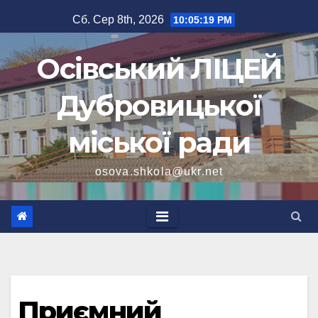
Перейти
Сб. Сер 8th, 2026
10:05:20 PM
до
вмісту
Осівський ЛІЦЕЙ
Дубровицької
міської ради
osova.shkola@ukr.net
Приємний