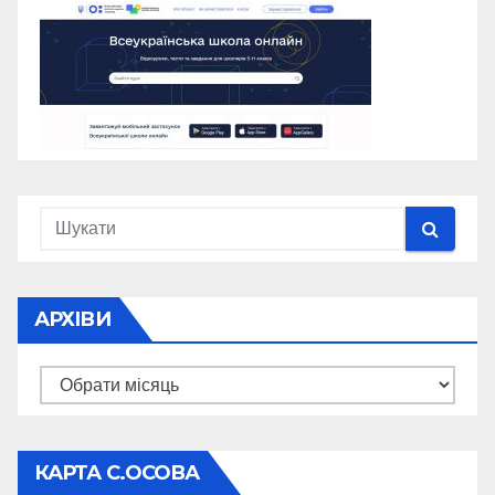
АРХІВИ
Архіви
КАРТА С.ОСОВА