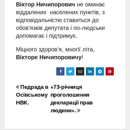
Віктор Ничипорович
не оминає
віддалених населених пунктів, з
відповідальністю ставиться до
обов’язків депутата і по-людськи
допомагає і підтримує.
Міцного здоров’я, многії літа,
Вікторе Ничипоровичу
!
Навігація
Педрада в
«73-річниця
Осівському
проголошення
записів
НВК.
декларації прав
людини».