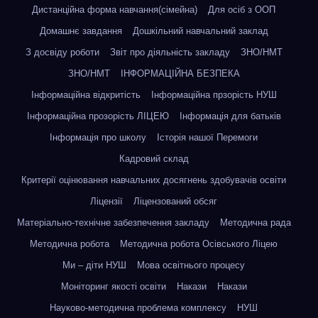
Дистанційна форма навчання(сімейна)
Для осіб з ООП
Домашнє завдання
Дошкільний навчальний заклад
З досвіду роботи
Звіт про діяльність закладу
ЗНО/НМТ
ЗНО/НМТ
ІНФОРМАЦІЙНА БЕЗПЕКА
Інформаційна відкритість
Інформаційна прзорість НУШ
Інформаційна прозорість ЛІЦЕЮ
Інформація для батьків
Інформація про школу
Історія нашої Перемоги
Кадровий склад
Критерії оцінювання навчальних досягнень здобувачів освіти
Ліцензії
Ліцензований обсяг
Матеріально-технічне забезпечення закладу
Методична рада
Методична робота
Методична робота Осівського Ліцею
Ми – діти НУШ
Мова освітнього процесу
Моніторинг якості освіти
Накази
Накази
Науково-методична проблема комплексу
НУШ