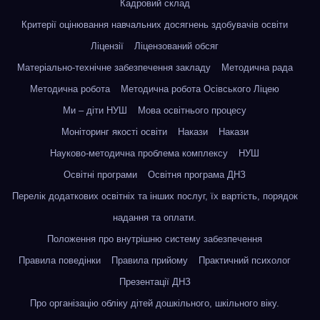
Кадровий склад
Критерії оцінювання навчальних досягнень здобувачів освіти
Ліцензії
Ліцензований обсяг
Матеріально-технічне забезпечення закладу
Методична рада
Методична робота
Методична робота Осівського Ліцею
Ми – діти НУШ
Мова освітнього процесу
Моніторинг якості освіти
Накази
Накази
Науково-методична проблема комплексу
НУШ
Освітні програми
Освітня програма ДНЗ
Перелік додаткових освітніх та інших послуг, їх вартість, порядок
надання та оплати.
Положення про внутрішню систему забезпечення
Правила поведінки
Правила прийому
Практичний психолог
Презентації ДНЗ
Про організацію обліку дітей дошкільного, шкільного віку.