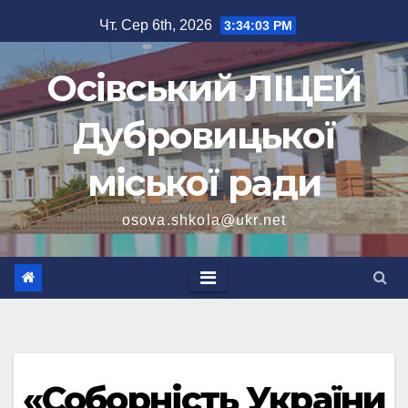
Перейти
Чт. Сер 6th, 2026
3:34:04 PM
до
вмісту
Осівський ЛІЦЕЙ
Дубровицької
міської ради
osova.shkola@ukr.net
«Соборність України