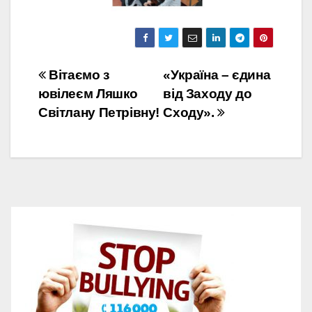
Навігація
Вітаємо з
«Україна – єдина
ювілеєм Ляшко
від Заходу до
записів
Світлану Петрівну!
Сходу».