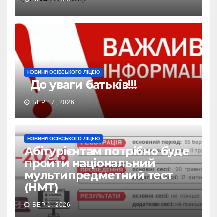
НОВИНИ ОСІВСЬКОГО ЛІЦЕЮ
До уваги батьків!!!
БЕР 17, 2026
НОВИНИ ОСІВСЬКОГО ЛІЦЕЮ
Абітурієнтам потрібно буде
пройти національний
мультипредметний тест
(НМТ)
БЕР 1, 2026