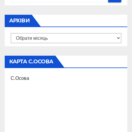
АРХІВИ
Архіви
КАРТА С.ОСОВА
С.Осова