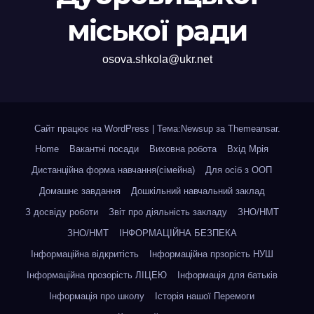
міської ради
osova.shkola@ukr.net
Сайт працює на WordPress
|
Тема:Newsup за
Themeansar
.
Home
Вакантні посади
Виховна робота
Вхід Мрія
Дистанційна форма навчання(сімейна)
Для осіб з ООП
Домашнє завдання
Дошкільний навчальний заклад
З досвіду роботи
Звіт про діяльність закладу
ЗНО/НМТ
ЗНО/НМТ
ІНФОРМАЦІЙНА БЕЗПЕКА
Інформаційна відкритість
Інформаційна прзорість НУШ
Інформаційна прозорість ЛІЦЕЮ
Інформація для батьків
Інформація про школу
Історія нашої Перемоги