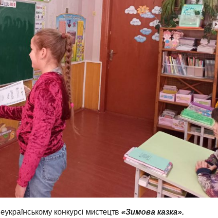
сеукраїнському конкурсі мистецтв
«Зимова казка».