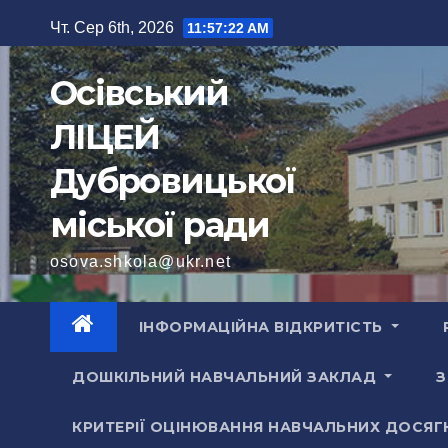
Перейти
Чт. Сер 6th, 2026
11:57:24 AM
до
вмісту
Осівський
ЛІЦЕЙ
Дубровицької
міської ради
osova.shkola@ukr.net
ІНФОРМАЦІЙНА ВІДКРИТІСТЬ
ДОШКІЛЬНИЙ НАВЧАЛЬНИЙ ЗАКЛАД
З
КРИТЕРІЇ ОЦІНЮВАННЯ НАВЧАЛЬНИХ ДОСЯГ