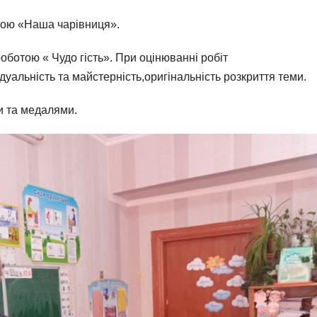
тою «Наша чарівниця».
оботою « Чудо гість». При оцінюванні робіт
уальність та майстерність,оригінальність розкриття теми.
и та медалями.