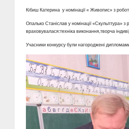
Кібиш Катерина у номінації « Живопис» з робо
Опалько Станіслав у номінації «Скульптура» з р
враховувалася:техніка виконання,творча індивід
Учасники конкурсу були нагороджені дипломам