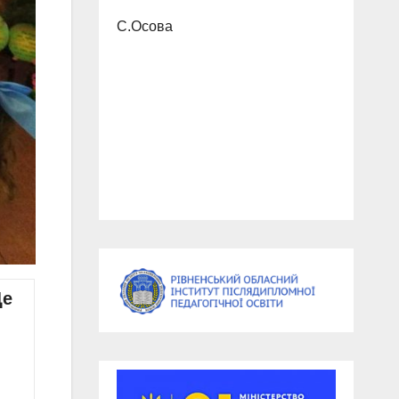
С.Осова
Це