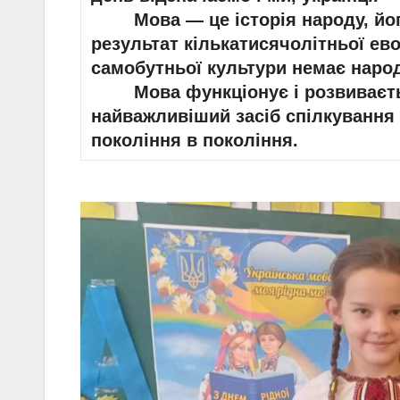
Мова — це історія народу, його
результат кількатисячолітньої ево
самобутньої культури немає народ
Мова функціонує і розвивається
найважливіший засіб спілкування л
покоління в покоління.