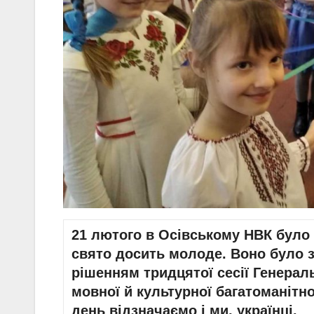
21 лютого в Осівському НВК було
свято досить молоде. Воно було з
рішенням тридцятої сесії Генера
мовної й культурної багатоманітно
день відзначаємо і ми, українці.