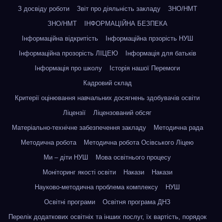
З досвіду роботи
Звіт про діяльність закладу
ЗНО/НМТ
ЗНО/НМТ
ІНФОРМАЦІЙНА БЕЗПЕКА
Інформаційна відкритість
Інформаційна прзорість НУШ
Інформаційна прозорість ЛІЦЕЮ
Інформація для батьків
Інформація про школу
Історія нашої Перемоги
Кадровий склад
Критерії оцінювання навчальних досягнень здобувачів освіти
Ліцензії
Ліцензований обсяг
Матеріально-технічне забезпечення закладу
Методична рада
Методична робота
Методична робота Осівського Ліцею
Ми – діти НУШ
Мова освітнього процесу
Моніторинг якості освіти
Накази
Накази
Науково-методична проблема комплексу
НУШ
Освітні програми
Освітня програма ДНЗ
Перелік додаткових освітніх та інших послуг, їх вартість, порядок