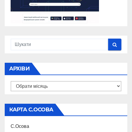
АРХІВИ
Архіви
КАРТА С.ОСОВА
С.Осова