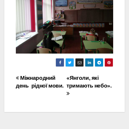
Навігація
Міжнародний
«Янголи, які
день рідної мови.
тримають небо».
записів