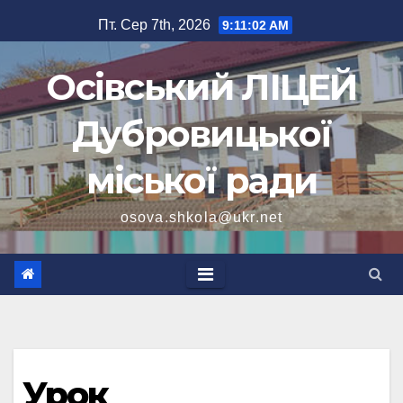
Перейти
Пт. Сер 7th, 2026
9:11:03 AM
до
вмісту
Осівський ЛІЦЕЙ
Дубровицької
міської ради
osova.shkola@ukr.net
Урок