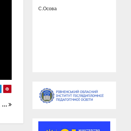
С.Осова
х …