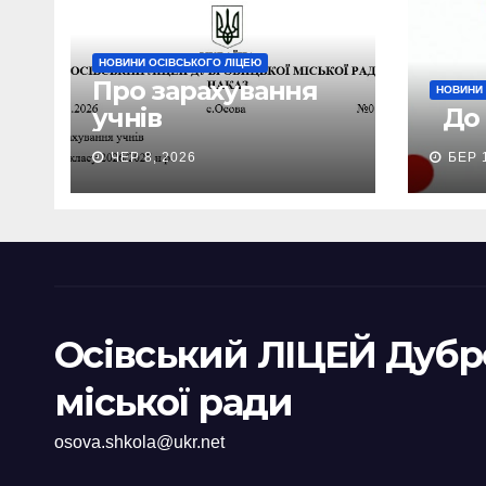
НОВИНИ ОСІВСЬКОГО ЛІЦЕЮ
Про зарахування
НОВИНИ 
учнів
До у
ЧЕР 8, 2026
БЕР 
Осівський ЛІЦЕЙ Дубр
міської ради
osova.shkola@ukr.net