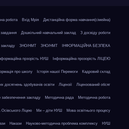
на робота
Вхід Мрія
Дистанційна форма навчання(сімейна)
завдання
Дошкільний навчальний заклад
З досвіду роботи
ь закладу
ЗНО/НМТ
ЗНО/НМТ
ІНФОРМАЦІЙНА БЕЗПЕКА
нформаційна прзорість НУШ
Інформаційна прозорість ЛІЦЕЮ
ормація про школу
Історія нашої Перемоги
Кадровий склад
их досягнень здобувачів освіти
Ліцензії
Ліцензований обсяг
е забезпечення закладу
Методична рада
Методична робота
 Осівського Ліцею
Ми – діти НУШ
Мова освітнього процесу
ази
Накази
Науково-методична проблема комплексу
НУШ