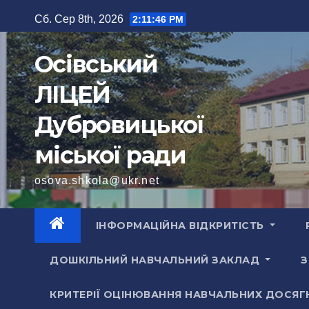
Перейти
Сб. Сер 8th, 2026
2:11:48 PM
до
вмісту
Осівський
ЛІЦЕЙ
Дубровицької
міської ради
osova.shkola@ukr.net
ІНФОРМАЦІЙНА ВІДКРИТІСТЬ
ДОШКІЛЬНИЙ НАВЧАЛЬНИЙ ЗАКЛАД
З
КРИТЕРІЇ ОЦІНЮВАННЯ НАВЧАЛЬНИХ ДОСЯГ