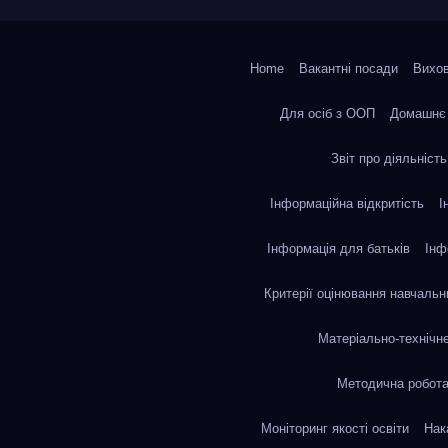
Home
Вакантні посади
Вихов
Для осіб з ООП
Домашнє 
Звіт про діяльніст
Інформаційна відкритість
І
Інформація для батьків
Інф
Критерії оцінювання навчальн
Матеріально-технічн
Методична робота
Моніторинг якості освіти
Нак