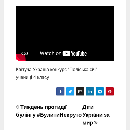
Квітуча Україна конкурс “Поліська січ”
учениці 4 класу
Навігація
Тиждень протидії
Діти
булінгу #БулитиНекруто
України за
записів
мир