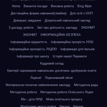
Home
Вакантні посади
Виховна робота
Вхід Мрія
Дистанційна форма навчання(сімейна)
Для осіб з ООП
Домашнє завдання
Дошкільний навчальний заклад
З досвіду роботи
Звіт про діяльність закладу
ЗНО/НМТ
ЗНО/НМТ
ІНФОРМАЦІЙНА БЕЗПЕКА
Інформаційна відкритість
Інформаційна прзорість НУШ
Інформаційна прозорість ЛІЦЕЮ
Інформація для батьків
Інформація про школу
Історія нашої Перемоги
Кадровий склад
Критерії оцінювання навчальних досягнень здобувачів освіти
Ліцензії
Ліцензований обсяг
Матеріально-технічне забезпечення закладу
Методична рада
Методична робота
Методична робота Осівського Ліцею
Ми – діти НУШ
Мова освітнього процесу
Моніторинг якості освіти
Накази
Накази