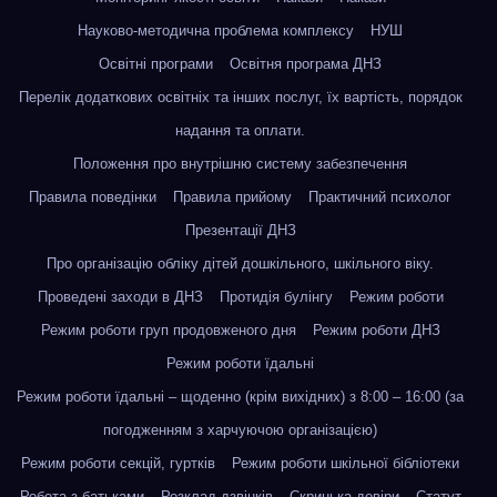
Науково-методична проблема комплексу
НУШ
Освітні програми
Освітня програма ДНЗ
Перелік додаткових освітніх та інших послуг, їх вартість, порядок
надання та оплати.
Положення про внутрішню систему забезпечення
Правила поведінки
Правила прийому
Практичний психолог
Презентації ДНЗ
Про організацію обліку дітей дошкільного, шкільного віку.
Проведені заходи в ДНЗ
Протидія булінгу
Режим роботи
Режим роботи груп продовженого дня
Режим роботи ДНЗ
Режим роботи їдальні
Режим роботи їдальні – щоденно (крім вихідних) з 8:00 – 16:00 (за
погодженням з харчуючою організацією)
Режим роботи секцій, гуртків
Режим роботи шкільної бібліотеки
Робота з батьками
Розклад дзвінків
Скринька довіри
Статут