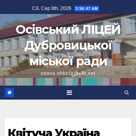
Перейти
Сб. Сер 8th, 2026
3:56:47 AM
до
вмісту
Осівський ЛІЦЕЙ
Дубровицької
міської ради
osova.shkola@ukr.net
Квітуча Україна