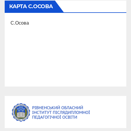
КАРТА С.ОСОВА
С.Осова