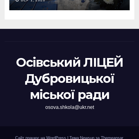
Осівський ЛІЦЕЙ
Дубровицької
міської ради
osova.shkola@ukr.net
Сайт працює на WordPress
|
Тема:Newsup за
Themeansar
.