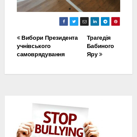
Навігація
Вибори Президента
Трагедія
учнівського
Бабиного
записів
самоврядування
Яру