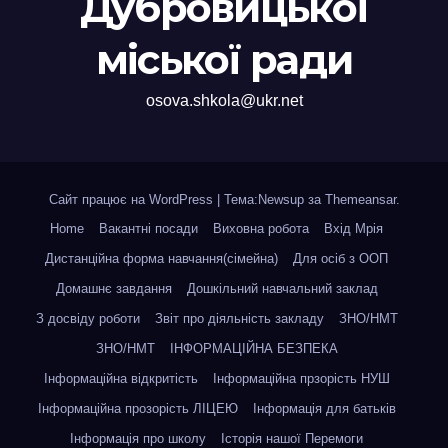
Дубровицької
міської ради
osova.shkola@ukr.net
Сайт працює на WordPress
|
Тема:Newsup за
Themeansar
.
Home
Вакантні посади
Виховна робота
Вхід Мрія
Дистанційна форма навчання(сімейна)
Для осіб з ООП
Домашнє завдання
Дошкільний навчальний заклад
З досвіду роботи
Звіт про діяльність закладу
ЗНО/НМТ
ЗНО/НМТ
ІНФОРМАЦІЙНА БЕЗПЕКА
Інформаційна відкритість
Інформаційна прзорість НУШ
Інформаційна прозорість ЛІЦЕЮ
Інформація для батьків
Інформація про школу
Історія нашої Перемоги