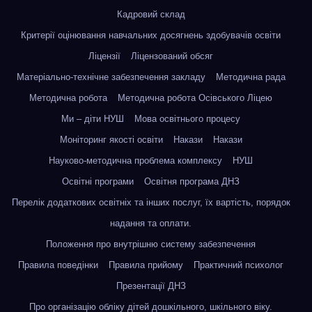
Кадровий склад
Критерії оцінювання навчальних досягнень здобувачів освіти
Ліцензії
Ліцензований обсяг
Матеріально-технічне забезпечення закладу
Методична рада
Методична робота
Методична робота Осівського Ліцею
Ми – діти НУШ
Мова освітнього процесу
Моніторинг якості освіти
Накази
Накази
Науково-методична проблема комплексу
НУШ
Освітні програми
Освітня програма ДНЗ
Перелік додаткових освітніх та інших послуг, їх вартість, порядок
надання та оплати.
Положення про внутрішню систему забезпечення
Правила поведінки
Правила прийому
Практичний психолог
Презентації ДНЗ
Про організацію обліку дітей дошкільного, шкільного віку.