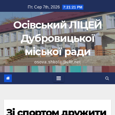
Перейти
Пт. Сер 7th, 2026
7:21:22 PM
до
вмісту
Осівський ЛІЦЕЙ
Дубровицької
міської ради
osova.shkola@ukr.net
Зі спортом дружити