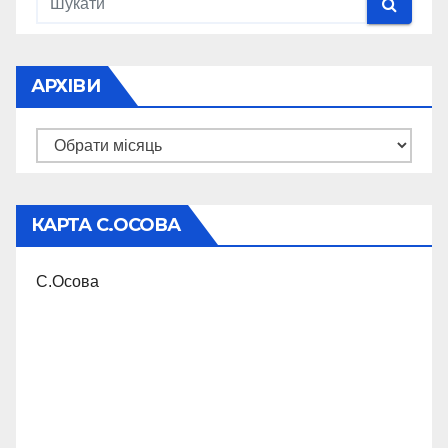
АРХІВИ
Архіви
КАРТА С.ОСОВА
С.Осова