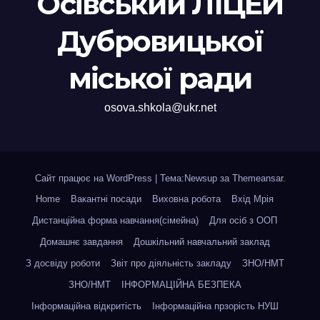
Осівський ЛІЦЕЙ
Дубровицької
міської ради
osova.shkola@ukr.net
Сайт працює на WordPress
|
Тема:Newsup за
Themeansar
.
Home
Вакантні посади
Виховна робота
Вхід Мрія
Дистанційна форма навчання(сімейна)
Для осіб з ООП
Домашнє завдання
Дошкільний навчальний заклад
З досвіду роботи
Звіт про діяльність закладу
ЗНО/НМТ
ЗНО/НМТ
ІНФОРМАЦІЙНА БЕЗПЕКА
Інформаційна відкритість
Інформаційна прзорість НУШ