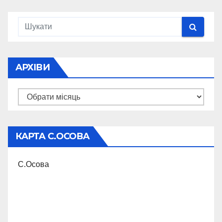
АРХІВИ
Архіви
КАРТА С.ОСОВА
С.Осова