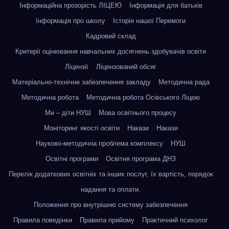
Інформаційна прозорість ЛІЦЕЮ
Інформація для батьків
Інформація про школу
Історія нашої Перемоги
Кадровий склад
Критерії оцінювання навчальних досягнень здобувачів освіти
Ліцензії
Ліцензований обсяг
Матеріально-технічне забезпечення закладу
Методична рада
Методична робота
Методична робота Осівського Ліцею
Ми – діти НУШ
Мова освітнього процесу
Моніторинг якості освіти
Накази
Накази
Науково-методична проблема комплексу
НУШ
Освітні програми
Освітня програма ДНЗ
Перелік додаткових освітніх та інших послуг, їх вартість, порядок
надання та оплати.
Положення про внутрішню систему забезпечення
Правила поведінки
Правила прийому
Практичний психолог