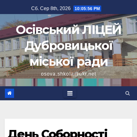
Перейти
Сб. Сер 8th, 2026
10:05:56 PM
до
вмісту
Осівський ЛІЦЕЙ
Дубровицької
міської ради
osova.shkola@ukr.net
День Соборності