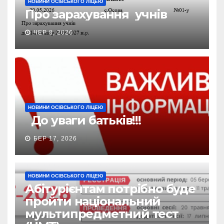
НОВИНИ ОСІВСЬКОГО ЛІЦЕЮ
Про зарахування учнів
ЧЕР 8, 2026
НОВИНИ ОСІВСЬКОГО ЛІЦЕЮ
До уваги батьків!!!
БЕР 17, 2026
НОВИНИ ОСІВСЬКОГО ЛІЦЕЮ
Абітурієнтам потрібно буде
пройти національний
мультипредметний тест