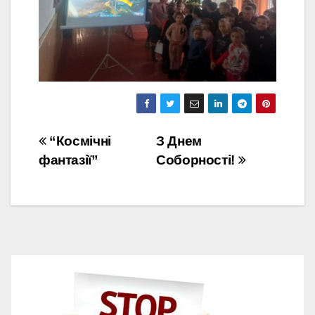
Навігація
“Космічні
З Днем
фантазії”
Соборності!
записів