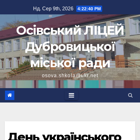
Перейти
Нд. Сер 9th, 2026
4:22:41 PM
до
вмісту
Осівський ЛІЦЕЙ
Дубровицької
міської ради
osova.shkola@ukr.net
День українського