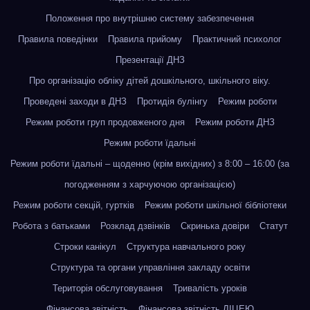
Положення про внутрішню систему забезпечення
Правила поведінки
Правила прийому
Практичний психолог
Презентації ДНЗ
Про організацію обліку дітей дошкільного, шкільного віку.
Проведені заходи в ДНЗ
Протидія булінгу
Режим роботи
Режим роботи груп продовженого дня
Режим роботи ДНЗ
Режим роботи їдальні
Режим роботи їдальні – щоденно (крім вихідних) з 8:00 – 16:00 (за
погодженням з харчуючою організацією)
Режим роботи секцій, гуртків
Режим роботи шкільної бібліотеки
Робота з батьками
Розклад дзвінків
Скринька довіри
Статут
Строки канікул
Структура навчального року
Структура та органи управління закладу освіти
Територія обслуговування
Тривалість уроків
Фінансова звітність
Фінансова звітність ЛІЦЕЮ