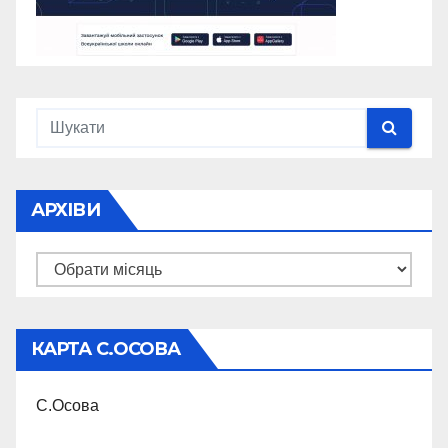
АРХІВИ
Архіви
КАРТА С.ОСОВА
С.Осова