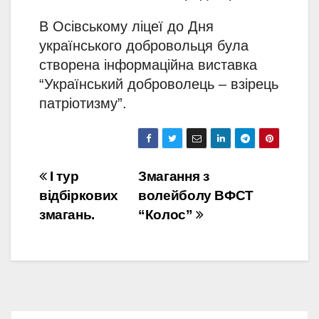
В Осівському ліцеї до
Дня
українського добровольця була
створена інформаційна виставка
“Український доброволець – взірець
патріотизму”.
Навігація
І тур
Змагання з
відбіркових
волейболу ВФСТ
записів
змагань.
“Колос”