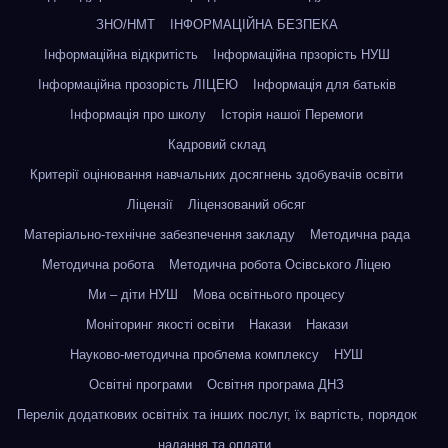
ЗНО/НМТ
ІНФОРМАЦІЙНА БЕЗПЕКА
Інформаційна відкритість
Інформаційна прзорість НУШ
Інформаційна прозорість ЛІЦЕЮ
Інформація для батьків
Інформація про школу
Історія нашої Перемоги
Кадровий склад
Критерії оцінювання навчальних досягнень здобувачів освіти
Ліцензії
Ліцензований обсяг
Матеріально-технічне забезпечення закладу
Методична рада
Методична робота
Методична робота Осівського Ліцею
Ми – діти НУШ
Мова освітнього процесу
Моніторинг якості освіти
Накази
Накази
Науково-методична проблема комплексу
НУШ
Освітні програми
Освітня програма ДНЗ
Перелік додаткових освітніх та інших послуг, їх вартість, порядок
надання та оплати.