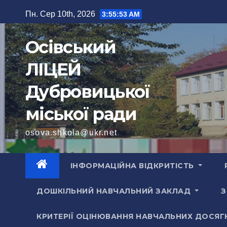
Перейти
Пн. Сер 10th, 2026
3:55:55 AM
до
вмісту
Осівський
ЛІЦЕЙ
Дубровицької
міської ради
osova.shkola@ukr.net
ІНФОРМАЦІЙНА ВІДКРИТІСТЬ
ДОШКІЛЬНИЙ НАВЧАЛЬНИЙ ЗАКЛАД
З
КРИТЕРІЇ ОЦІНЮВАННЯ НАВЧАЛЬНИХ ДОСЯГ