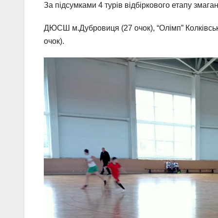
За підсумками 4 турів відбіркового етапу змага
ДЮСШ м.Дубровиця (27 очок), “Олімп” Колківськ
очок).