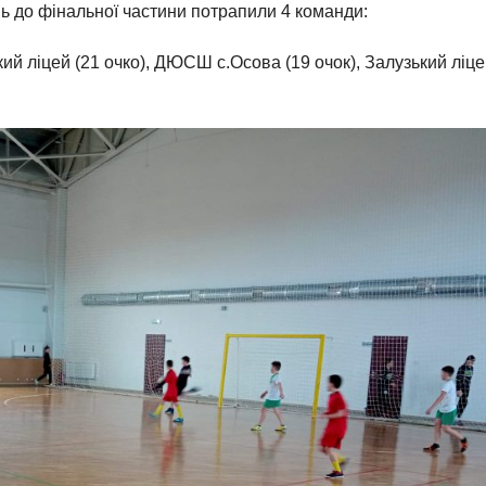
нь до фінальної частини потрапили 4 команди:
ий ліцей (21 очко), ДЮСШ с.Осова (19 очок), Залузький ліце