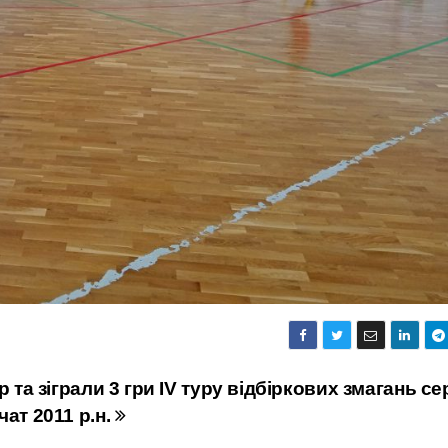
ур та зіграли 3 гри ІV туру відбіркових змагань с
чат 2011 р.н.