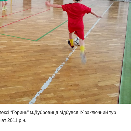
ексі “Горинь” м.Дубровиця відбувся ІУ заключний тур
чат 2011 р.н.