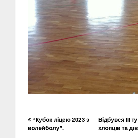
Навігація
“Кубок ліцею 2023 з
Відбувся ІІІ т
волейболу”.
хлопців та дів
записів