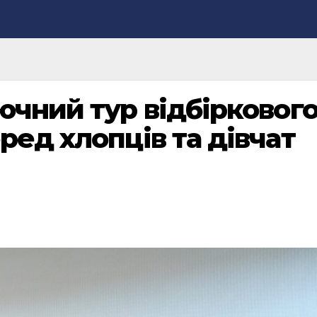
ючний тур відбірковог
ред хлопців та дівчат