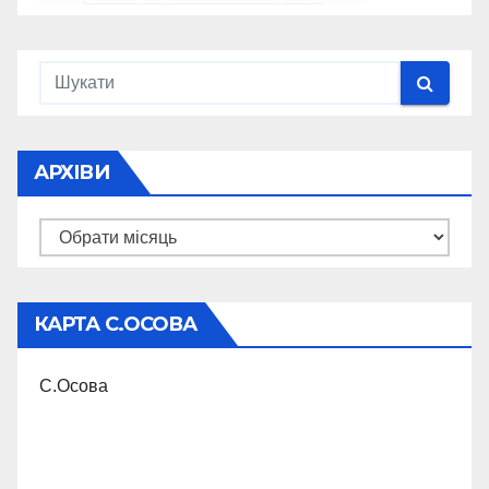
АРХІВИ
Архіви
КАРТА С.ОСОВА
С.Осова