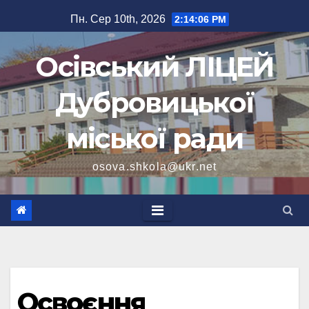
Перейти
Пн. Сер 10th, 2026
2:14:08 PM
до
вмісту
Осівський ЛІЦЕЙ
Дубровицької
міської ради
osova.shkola@ukr.net
Освоєння