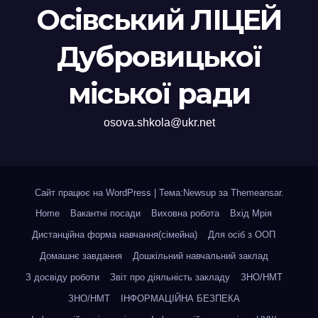
Осівський ЛІЦЕЙ
Дубровицької
міської ради
osova.shkola@ukr.net
Сайт працює на WordPress
|
Тема:Newsup за
Themeansar
.
Home
Вакантні посади
Виховна робота
Вхід Мрія
Дистанційна форма навчання(сімейна)
Для осіб з ООП
Домашнє завдання
Дошкільний навчальний заклад
З досвіду роботи
Звіт про діяльність закладу
ЗНО/НМТ
ЗНО/НМТ
ІНФОРМАЦІЙНА БЕЗПЕКА