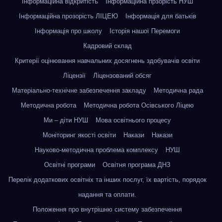
Інформаційна відкритість
Інформаційна прзорість НУШ
Інформаційна прозорість ЛІЦЕЮ
Інформація для батьків
Інформація про школу
Історія нашої Перемоги
Кадровий склад
Критерії оцінювання навчальних досягнень здобувачів освіти
Ліцензії
Ліцензований обсяг
Матеріально-технічне забезпечення закладу
Методична рада
Методична робота
Методична робота Осівського Ліцею
Ми – діти НУШ
Мова освітнього процесу
Моніторинг якості освіти
Накази
Накази
Науково-методична проблема комплексу
НУШ
Освітні програми
Освітня програма ДНЗ
Перелік додаткових освітніх та інших послуг, їх вартість, порядок
надання та оплати.
Положення про внутрішню систему забезпечення