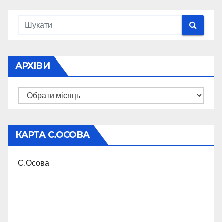
АРХІВИ
Архіви
КАРТА С.ОСОВА
С.Осова