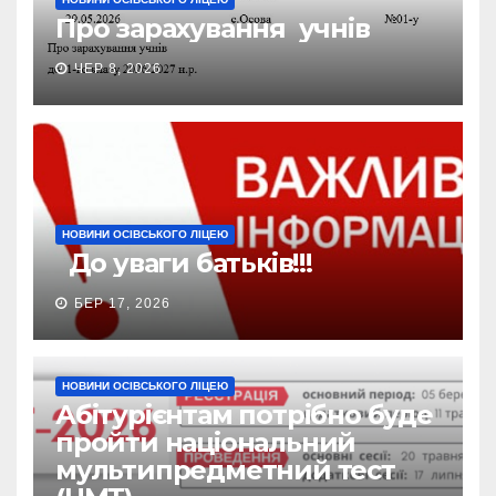
Про зарахування учнів
ЧЕР 8, 2026
НОВИНИ ОСІВСЬКОГО ЛІЦЕЮ
До уваги батьків!!!
БЕР 17, 2026
НОВИНИ ОСІВСЬКОГО ЛІЦЕЮ
Абітурієнтам потрібно буде
пройти національний
мультипредметний тест