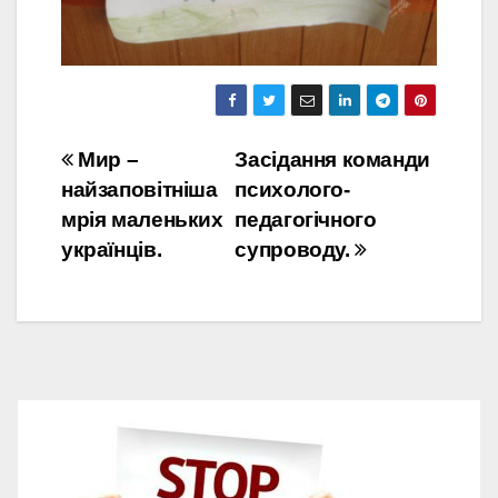
Навігація
Мир –
Засідання команди
найзаповітніша
психолого-
записів
мрія маленьких
педагогічного
українців.
супроводу.