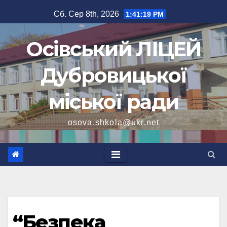
Перейти
Сб. Сер 8th, 2026
1:41:20 PM
до
вмісту
Осівський ЛІЦЕЙ
Дубровицької
міської ради
osova.shkola@ukr.net
“Безпека