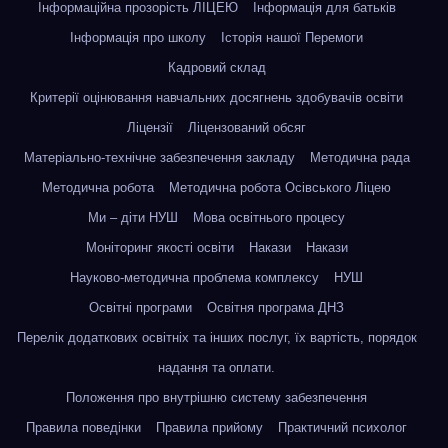
Інформаційна прозорість ЛІЦЕЮ
Інформація для батьків
Інформація про школу
Історія нашої Перемоги
Кадровий склад
Критерії оцінювання навчальних досягнень здобувачів освіти
Ліцензії
Ліцензований обсяг
Матеріально-технічне забезпечення закладу
Методична рада
Методична робота
Методична робота Осівського Ліцею
Ми – діти НУШ
Мова освітнього процесу
Моніторинг якості освіти
Накази
Накази
Науково-методична проблема комплексу
НУШ
Освітні програми
Освітня програма ДНЗ
Перелік додаткових освітніх та інших послуг, їх вартість, порядок
надання та оплати.
Положення про внутрішню систему забезпечення
Правила поведінки
Правила прийому
Практичний психолог