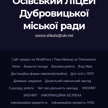
Осівський ЛІЦЕЙ
Дубровицької
міської ради
osova.shkola@ukr.net
Сайт працює на WordPress
|
Тема:Newsup за
Themeansar
.
Home
Вакантні посади
Виховна робота
Вхід Мрія
Дистанційна форма навчання(сімейна)
Для осіб з ООП
Домашнє завдання
Дошкільний навчальний заклад
З досвіду роботи
Звіт про діяльність закладу
ЗНО/НМТ
ЗНО/НМТ
ІНФОРМАЦІЙНА БЕЗПЕКА
Інформаційна відкритість
Інформаційна прзорість НУШ