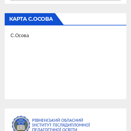
КАРТА С.ОСОВА
С.Осова