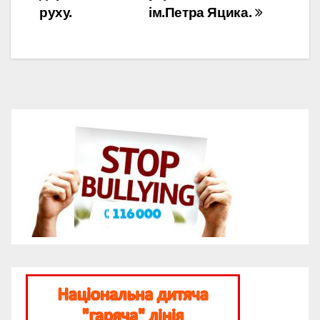
руху.
ім.Петра Яцика.