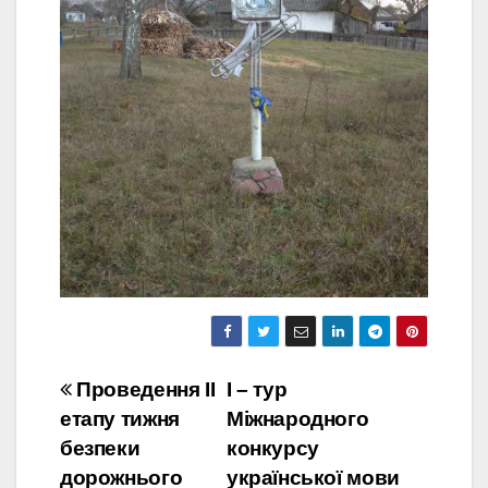
Навігація
Проведення ІІ
І – тур
етапу тижня
Міжнародного
записів
безпеки
конкурсу
дорожнього
української мови