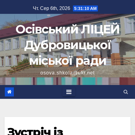
Перейти
Чт. Сер 6th, 2026
5:31:12 AM
до
вмісту
Осівський ЛІЦЕЙ
Дубровицької
міської ради
osova.shkola@ukr.net
Зустріч із