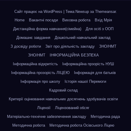
Сайт працює на WordPress
|
Тема:Newsup за
Themeansar
.
Home
Вакантні посади
Виховна робота
Вхід Мрія
Дистанційна форма навчання(сімейна)
Для осіб з ООП
Домашнє завдання
Дошкільний навчальний заклад
З досвіду роботи
Звіт про діяльність закладу
ЗНО/НМТ
ЗНО/НМТ
ІНФОРМАЦІЙНА БЕЗПЕКА
Інформаційна відкритість
Інформаційна прзорість НУШ
Інформаційна прозорість ЛІЦЕЮ
Інформація для батьків
Інформація про школу
Історія нашої Перемоги
Кадровий склад
Критерії оцінювання навчальних досягнень здобувачів освіти
Ліцензії
Ліцензований обсяг
Матеріально-технічне забезпечення закладу
Методична рада
Методична робота
Методична робота Осівського Ліцею