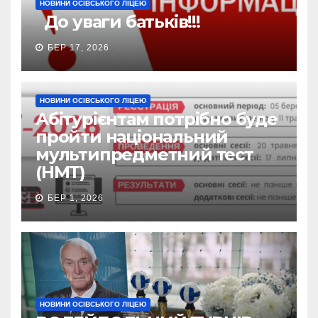
НОВИНИ ОСІВСЬКОГО ЛІЦЕЮ
До уваги батьків!!!
БЕР 17, 2026
НОВИНИ ОСІВСЬКОГО ЛІЦЕЮ
Абітурієнтам потрібно буде
пройти національний
мультипредметний тест
(НМТ)
БЕР 1, 2026
НОВИНИ ОСІВСЬКОГО ЛІЦЕЮ