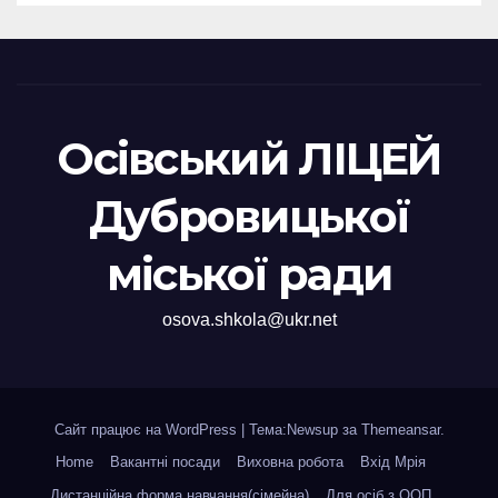
Осівський ЛІЦЕЙ
Дубровицької
міської ради
osova.shkola@ukr.net
Сайт працює на WordPress
|
Тема:Newsup за
Themeansar
.
Home
Вакантні посади
Виховна робота
Вхід Мрія
Дистанційна форма навчання(сімейна)
Для осіб з ООП