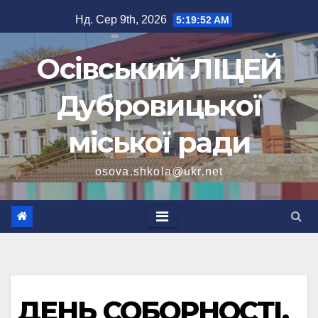
Перейти
Нд. Сер 9th, 2026
5:19:53 AM
до
вмісту
Осівський ЛІЦЕЙ
Дубровицької
міської ради
osova.shkola@ukr.net
ДЕНЬ СОБОРНОСТІ.