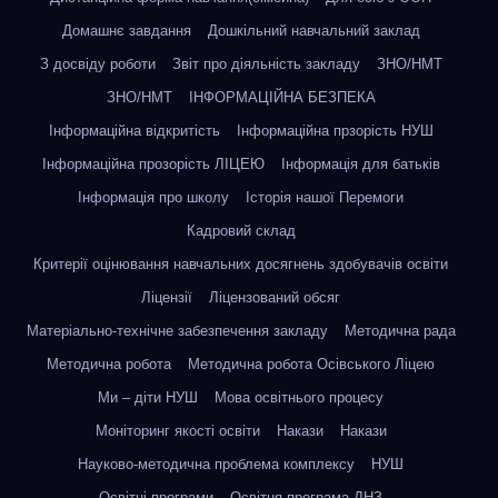
Домашнє завдання
Дошкільний навчальний заклад
З досвіду роботи
Звіт про діяльність закладу
ЗНО/НМТ
ЗНО/НМТ
ІНФОРМАЦІЙНА БЕЗПЕКА
Інформаційна відкритість
Інформаційна прзорість НУШ
Інформаційна прозорість ЛІЦЕЮ
Інформація для батьків
Інформація про школу
Історія нашої Перемоги
Кадровий склад
Критерії оцінювання навчальних досягнень здобувачів освіти
Ліцензії
Ліцензований обсяг
Матеріально-технічне забезпечення закладу
Методична рада
Методична робота
Методична робота Осівського Ліцею
Ми – діти НУШ
Мова освітнього процесу
Моніторинг якості освіти
Накази
Накази
Науково-методична проблема комплексу
НУШ
Освітні програми
Освітня програма ДНЗ