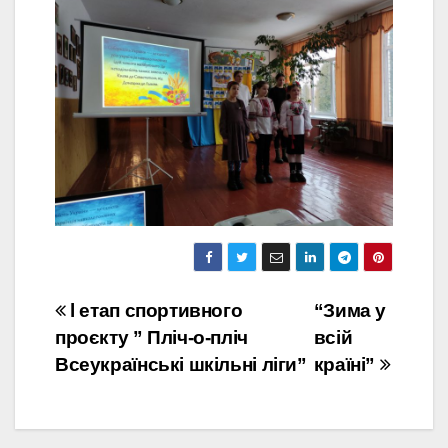
Навігація
l етап спортивного
“Зима у
проєкту ” Пліч-о-пліч
всій
записів
Всеукраїнські шкільні ліги”
країні”