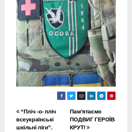
Навігація
“Пліч -о- пліч
Пам’ятаємо
всеукраїнські
ПОДВИГ ГЕРОЇВ
записів
шкільні ліги”.
КРУТ!