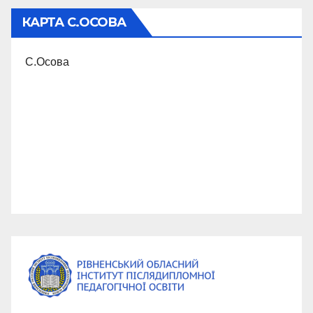
КАРТА С.ОСОВА
С.Осова