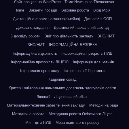
Сайт працює на WordPress
|
Тема:Newsup за
Themeansar
.
Home
Вакантні посади
Виховна робота
Вхід Мрія
Дистанційна форма навчання(сімейна)
Для осіб з ООП
Домашнє завдання
Дошкільний навчальний заклад
З досвіду роботи
Звіт про діяльність закладу
ЗНО/НМТ
ЗНО/НМТ
ІНФОРМАЦІЙНА БЕЗПЕКА
Інформаційна відкритість
Інформаційна прзорість НУШ
Інформаційна прозорість ЛІЦЕЮ
Інформація для батьків
Інформація про школу
Історія нашої Перемоги
Кадровий склад
Критерії оцінювання навчальних досягнень здобувачів освіти
Ліцензії
Ліцензований обсяг
Матеріально-технічне забезпечення закладу
Методична рада
Методична робота
Методична робота Осівського Ліцею
Ми – діти НУШ
Мова освітнього процесу