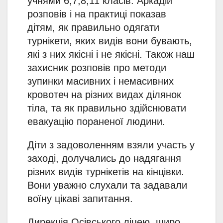
учнями 6,7,8,11 класів. Аркадій
розповів і на практиці показав
дітям, як правильно одягати
турнікети, яких видів вони бувають,
які з них якісні і не якісні. Також наш
захисник розповів про методи
зупинки масивних і немасивних
кровотеч на різних видах ділянок
тіла, та як правильно здійснювати
евакуацію пораненої людини.
Діти з задоволенням взяли участь у
заході, долучались до надягання
різних видів турнікетів на кінцівки.
Вони уважно слухали та задавали
воїну цікаві запитання.
Дирекція Осівського ліцею, щиро