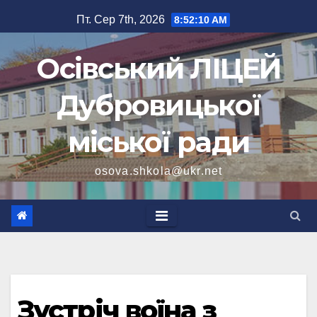
Перейти
Пт. Сер 7th, 2026
8:52:12 AM
до
вмісту
Осівський ЛІЦЕЙ
Дубровицької
міської ради
osova.shkola@ukr.net
Зустріч воїна з