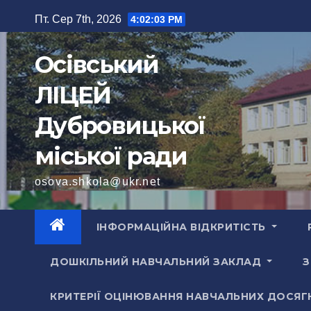
Перейти
Пт. Сер 7th, 2026
4:02:06 PM
до
вмісту
Осівський
ЛІЦЕЙ
Дубровицької
міської ради
osova.shkola@ukr.net
ІНФОРМАЦІЙНА ВІДКРИТІСТЬ
ДОШКІЛЬНИЙ НАВЧАЛЬНИЙ ЗАКЛАД
З
КРИТЕРІЇ ОЦІНЮВАННЯ НАВЧАЛЬНИХ ДОСЯГ