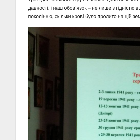
давності, і наш обовʼязок – не лише з гідністю
поколінню, скільки крові було пролито на цій зем