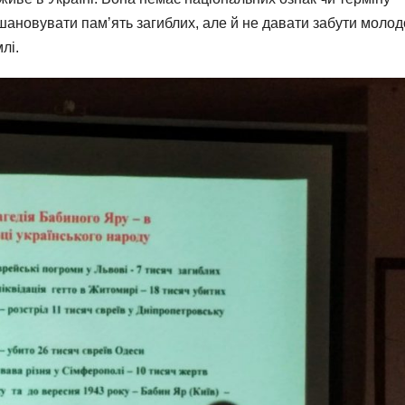
 вшановувати памʼять загиблих, але й не давати забути моло
лі.