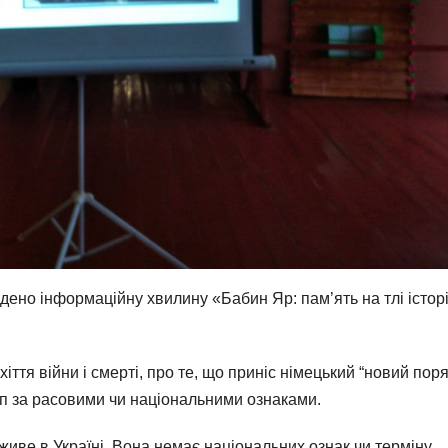
дено інформаційну хвилину «Бабин Яр: пам’ять на тлі історі
ття війни і смерті, про те, що приніс німецький “новий поря
п за расовими чи національними ознаками.
 живе в Україні. Вона немає національних
ознак чи терміну