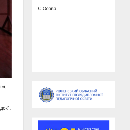
С.Осова
ї»(
док” ,