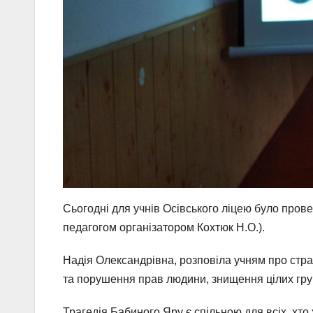
Сьогодні для учнів Осівського ліцею було прове
педагогом організатором Кохтюк Н.О.).
Надія Олександрівна, розповіла учням про страхі
та порушення прав людини, знищення цілих гру
Трагедія Бабиного Яру є спільною для всіх, хто