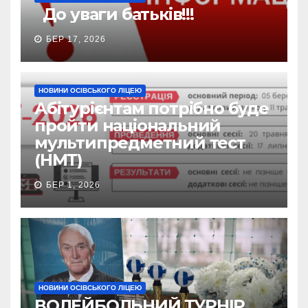
До уваги батьків!!!
БЕР 17, 2026
НОВИНИ ОСІВСЬКОГО ЛІЦЕЮ
Абітурієнтам потрібно буде
пройти національний
мультипредметний тест
(НМТ)
БЕР 1, 2026
НОВИНИ ОСІВСЬКОГО ЛІЦЕЮ
ВОЛЕЙБОЛЬНИЙ ТУРНІР