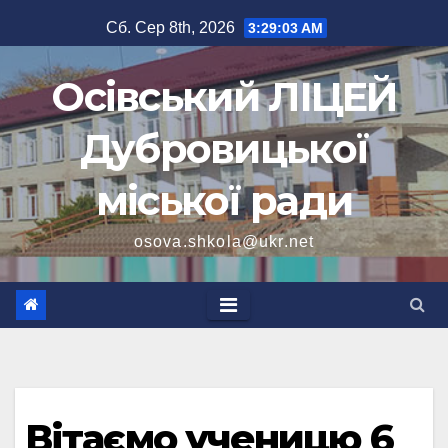
Перейти
Сб. Сер 8th, 2026
3:29:03 AM
до
вмісту
Осівський ЛІЦЕЙ
Дубровицької
міської ради
osova.shkola@ukr.net
Вітаємо ученицю 6