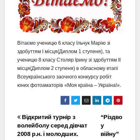
Вітаємо ученицю 6 класу Ільчук Марію зі
здобуттям І місця(Диплом 1 ступеня), та
ученицю 8 класу Столяр Ірину зі здобуттям ІІ
місця(Диплом 2 ступеня) в обласному етапі
Всеукраїнського заочного конкурсу робіт
юних фотоаматорів «Моя країна – Україна!».
Навігація
Відкритий турнір з
“Різдво
волейболу серед дівчат
у
записів
2008 р.н. і молодших.
війну”