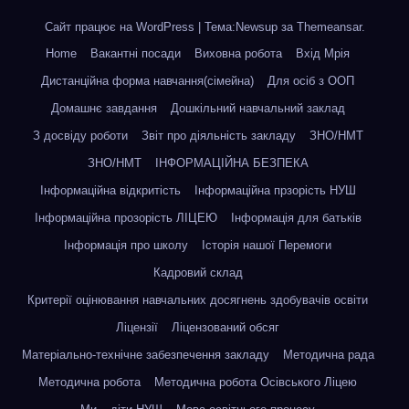
Сайт працює на WordPress
|
Тема:Newsup за
Themeansar
.
Home
Вакантні посади
Виховна робота
Вхід Мрія
Дистанційна форма навчання(сімейна)
Для осіб з ООП
Домашнє завдання
Дошкільний навчальний заклад
З досвіду роботи
Звіт про діяльність закладу
ЗНО/НМТ
ЗНО/НМТ
ІНФОРМАЦІЙНА БЕЗПЕКА
Інформаційна відкритість
Інформаційна прзорість НУШ
Інформаційна прозорість ЛІЦЕЮ
Інформація для батьків
Інформація про школу
Історія нашої Перемоги
Кадровий склад
Критерії оцінювання навчальних досягнень здобувачів освіти
Ліцензії
Ліцензований обсяг
Матеріально-технічне забезпечення закладу
Методична рада
Методична робота
Методична робота Осівського Ліцею