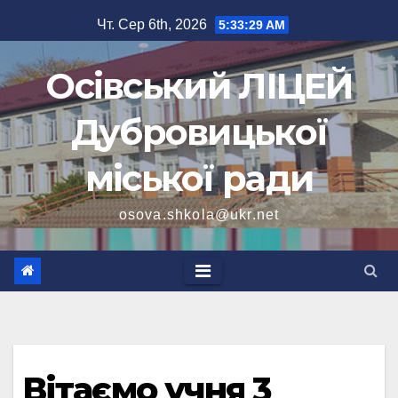
Перейти
Чт. Сер 6th, 2026
5:33:30 AM
до
вмісту
Осівський ЛІЦЕЙ
Дубровицької
міської ради
osova.shkola@ukr.net
Вітаємо учня 3