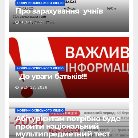
НОВИНИ ОСІВСЬКОГО ЛІЦЕЮ
Про зарахування учнів
ЧЕР 8, 2026
НОВИНИ ОСІВСЬКОГО ЛІЦЕЮ
До уваги батьків!!!
БЕР 17, 2026
НОВИНИ ОСІВСЬКОГО ЛІЦЕЮ
Абітурієнтам потрібно буде
пройти національний
мультипредметний тест