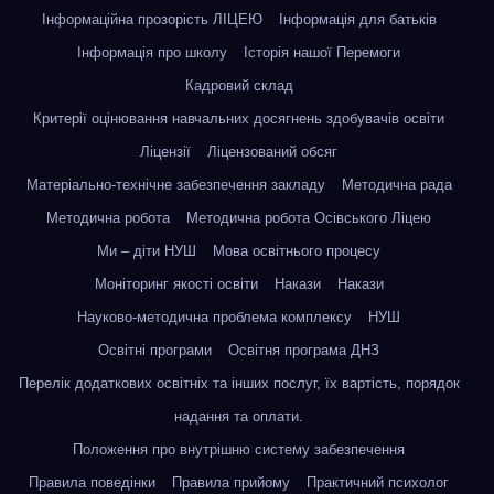
Інформаційна прозорість ЛІЦЕЮ
Інформація для батьків
Інформація про школу
Історія нашої Перемоги
Кадровий склад
Критерії оцінювання навчальних досягнень здобувачів освіти
Ліцензії
Ліцензований обсяг
Матеріально-технічне забезпечення закладу
Методична рада
Методична робота
Методична робота Осівського Ліцею
Ми – діти НУШ
Мова освітнього процесу
Моніторинг якості освіти
Накази
Накази
Науково-методична проблема комплексу
НУШ
Освітні програми
Освітня програма ДНЗ
Перелік додаткових освітніх та інших послуг, їх вартість, порядок
надання та оплати.
Положення про внутрішню систему забезпечення
Правила поведінки
Правила прийому
Практичний психолог