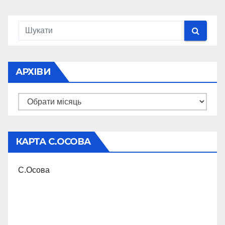
АРХІВИ
Архіви
КАРТА С.ОСОВА
С.Осова