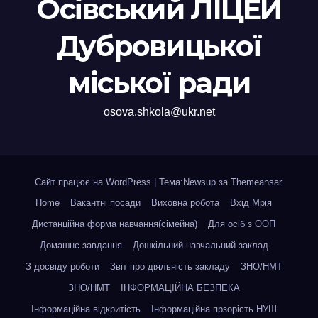
Осівський ЛІЦЕЙ
Дубровицької
міської ради
osova.shkola@ukr.net
Сайт працює на WordPress
|
Тема:Newsup за
Themeansar
.
Home
Вакантні посади
Виховна робота
Вхід Мрія
Дистанційна форма навчання(сімейна)
Для осіб з ООП
Домашнє завдання
Дошкільний навчальний заклад
З досвіду роботи
Звіт про діяльність закладу
ЗНО/НМТ
ЗНО/НМТ
ІНФОРМАЦІЙНА БЕЗПЕКА
Інформаційна відкритість
Інформаційна прзорість НУШ