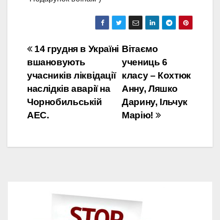
Навігація
14 грудня в Україні
Вітаємо
вшановують
учениць 6
записів
учасників ліквідації
класу – Кохтюк
наслідків аварії на
Анну, Ляшко
Чорнобильській
Дарину, Ільчук
АЕС.
Марію!