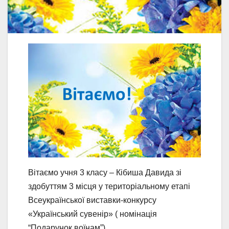
Вітаємо учня 3 класу – Кібиша Давида зі
здобуттям 3 місця у територіальному етапі
Всеукраїнської виставки-конкурсу
«Український сувенір» ( номінація
“Подарунок воїнам”)