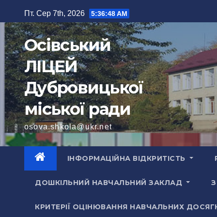
Перейти
Пт. Сер 7th, 2026
5:36:50 AM
до
вмісту
Осівський
ЛІЦЕЙ
Дубровицької
міської ради
osova.shkola@ukr.net
ІНФОРМАЦІЙНА ВІДКРИТІСТЬ
ДОШКІЛЬНИЙ НАВЧАЛЬНИЙ ЗАКЛАД
З
КРИТЕРІЇ ОЦІНЮВАННЯ НАВЧАЛЬНИХ ДОСЯГ