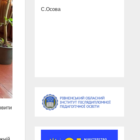
С.Осова
овити
ужній