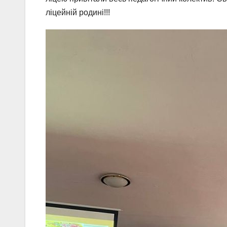
ліцейній родині!!!