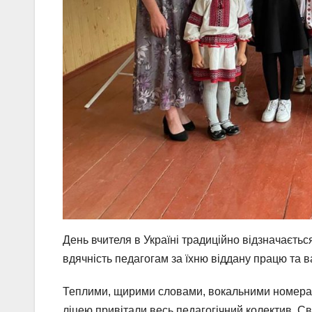
День вчителя в Україні традиційно відзначаєть
вдячність педагогам за їхню віддану працю та 
Теплими, щирими словами, вокальними номерам
ліцею привітали весь педагогічний колектив. С