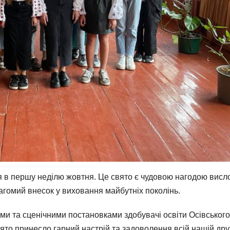
ся в першу неділю жовтня. Це свято є чудовою нагодою висл
вагомий внесок у виховання майбутніх поколінь.
и та сценічними постановками здобувачі освіти Осівського
вято принесло гарний настрій та задоволення всій нашій др