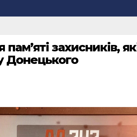
памʼяті захисників, як
у Донецького