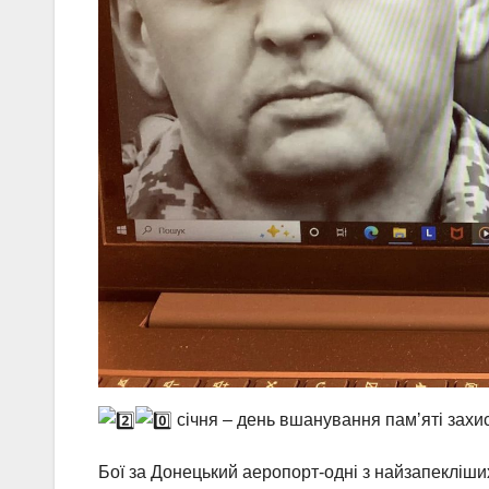
січня – день вшанування памʼяті захис
Бої за Донецький аеропорт-одні з найзапекліших 