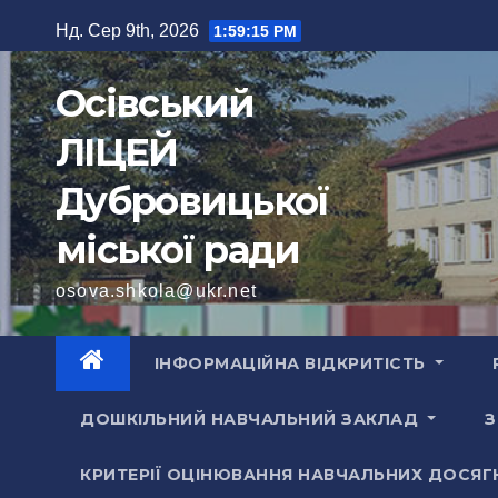
Перейти
Нд. Сер 9th, 2026
1:59:18 PM
до
вмісту
Осівський
ЛІЦЕЙ
Дубровицької
міської ради
osova.shkola@ukr.net
ІНФОРМАЦІЙНА ВІДКРИТІСТЬ
ДОШКІЛЬНИЙ НАВЧАЛЬНИЙ ЗАКЛАД
З
КРИТЕРІЇ ОЦІНЮВАННЯ НАВЧАЛЬНИХ ДОСЯГ