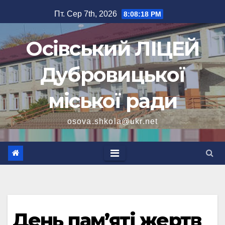
Перейти
Пт. Сер 7th, 2026
8:08:19 PM
до
вмісту
Осівський ЛІЦЕЙ
Дубровицької
міської ради
osova.shkola@ukr.net
День пам’яті жертв