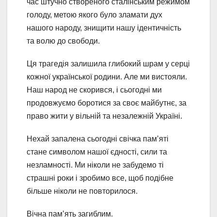
час штучно створеного сталінським режимом
голоду, метою якого було зламати дух
нашого народу, знищити нашу ідентичність
та волю до свободи.
Ця трагедія залишила глибокий шрам у серці
кожної української родини. Але ми вистояли.
Наш народ не скорився, і сьогодні ми
продовжуємо боротися за своє майбутнє, за
право жити у вільній та
незалежній Україні.
Нехай запалена сьогодні свічка пам’яті
стане символом нашої єдності, сили та
незламності. Ми ніколи не забудемо ті
страшні роки і зробимо все, щоб подібне
більше ніколи не повторилося.
Вічна пам’ять загиблим.