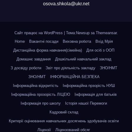
osova.shkola@ukr.net
Сайт працює на WordPress
|
Тема:Newsup за
Themeansar
.
Home
Вакантні посади
Виховна робота
Вхід Мрія
Дистанційна форма навчання(сімейна)
Для осіб з ООП
Домашнє завдання
Дошкільний навчальний заклад
З досвіду роботи
Звіт про діяльність закладу
ЗНО/НМТ
ЗНО/НМТ
ІНФОРМАЦІЙНА БЕЗПЕКА
Інформаційна відкритість
Інформаційна прзорість НУШ
Інформаційна прозорість ЛІЦЕЮ
Інформація для батьків
Інформація про школу
Історія нашої Перемоги
Кадровий склад
Критерії оцінювання навчальних досягнень здобувачів освіти
Ліцензії
Ліцензований обсяг