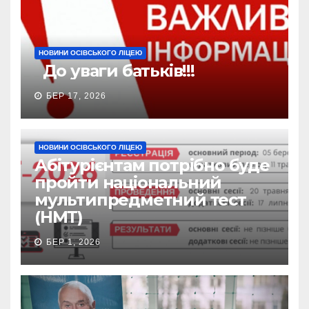
НОВИНИ ОСІВСЬКОГО ЛІЦЕЮ
До уваги батьків!!!
БЕР 17, 2026
НОВИНИ ОСІВСЬКОГО ЛІЦЕЮ
Абітурієнтам потрібно буде
пройти національний
мультипредметний тест
(НМТ)
БЕР 1, 2026