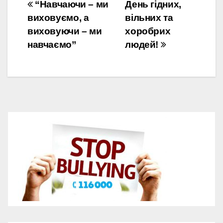
Навігація
“Навчаючи – ми
День гідних,
виховуємо, а
вільних та
записів
виховуючи – ми
хоробрих
навчаємо”
людей!