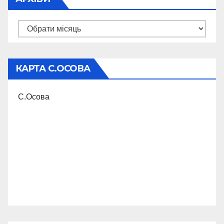
Архіви
КАРТА С.ОСОВА
С.Осова