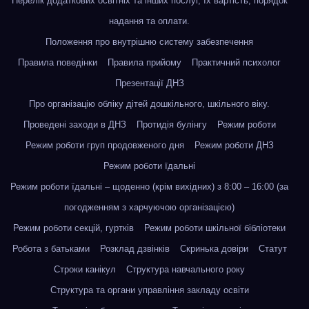
Перелік додаткових освітніх та інших послуг, їх вартість, порядок
надання та оплати.
Положення про внутрішню систему забезпечення
Правила поведінки
Правила прийому
Практичний психолог
Презентації ДНЗ
Про організацію обліку дітей дошкільного, шкільного віку.
Проведені заходи в ДНЗ
Протидія булінгу
Режим роботи
Режим роботи груп продовженого дня
Режим роботи ДНЗ
Режим роботи їдальні
Режим роботи їдальні – щоденно (крім вихідних) з 8:00 – 16:00 (за
погодженням з харчуючою організацією)
Режим роботи секцій, гуртків
Режим роботи шкільної бібліотеки
Робота з батьками
Розклад дзвінків
Скринька довіри
Статут
Строки канікул
Структура навчального року
Структура та органи управління закладу освіти