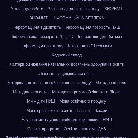
З досвіду роботи
Звіт про діяльність закладу
ЗНО/НМТ
ЗНО/НМТ
ІНФОРМАЦІЙНА БЕЗПЕКА
Інформаційна відкритість
Інформаційна прзорість НУШ
Інформаційна прозорість ЛІЦЕЮ
Інформація для батьків
Інформація про школу
Історія нашої Перемоги
Кадровий склад
Критерії оцінювання навчальних досягнень здобувачів освіти
Ліцензії
Ліцензований обсяг
Матеріально-технічне забезпечення закладу
Методична рада
Методична робота
Методична робота Осівського Ліцею
Ми – діти НУШ
Мова освітнього процесу
Моніторинг якості освіти
Накази
Накази
Науково-методична проблема комплексу
НУШ
Освітні програми
Освітня програма ДНЗ