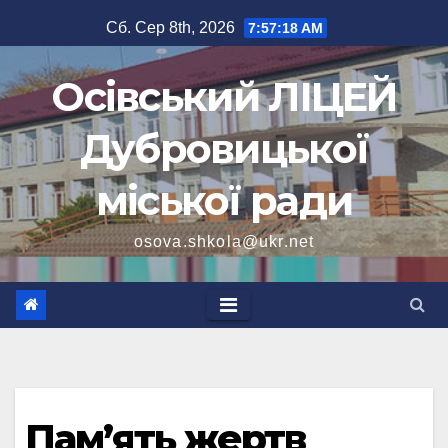
Перейти
Сб. Сер 8th, 2026
7:57:19 AM
до
вмісту
Осівський ЛІЦЕЙ
Дубровицької
міської ради
osova.shkola@ukr.net
Пам’ять жертв