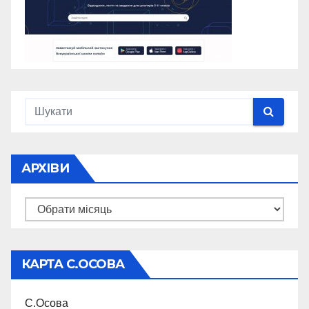
АРХІВИ
Архіви
КАРТА С.ОСОВА
С.Осова