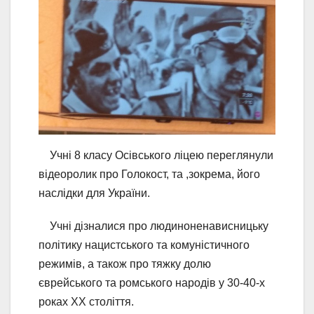
Учні 8 класу Осівського ліцею переглянули
відеоролик про Голокост, та ,зокрема, його
наслідки для України.
Учні дізналися про людиноненависницьку
політику нацистського та комуністичного
режимів, а також про тяжку долю
єврейського та ромського народів у 30-40-х
роках ХХ століття.