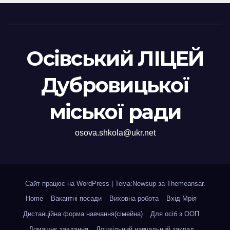
Осівський ЛІЦЕЙ
Дубровицької
міської ради
osova.shkola@ukr.net
Сайт працює на WordPress
|
Тема:Newsup за
Themeansar
.
Home
Вакантні посади
Виховна робота
Вхід Мрія
Дистанційна форма навчання(сімейна)
Для осіб з ООП
Домашнє завдання
Дошкільний навчальний заклад