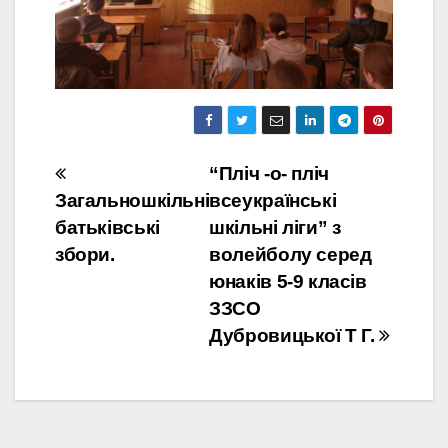
Навігація
“Пліч -о- пліч
Загальношкільні
всеукраїнські
записів
батьківські
шкільні ліги” з
збори.
волейболу серед
юнаків 5-9 класів
ЗЗСО
Дубровицької Т Г.