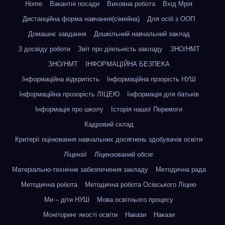
Home
Вакантні посади
Виховна робота
Вхід Мрія
Дистанційна форма навчання(сімейна)
Для осіб з ООП
Домашнє завдання
Дошкільний навчальний заклад
З досвіду роботи
Звіт про діяльність закладу
ЗНО/НМТ
ЗНО/НМТ
ІНФОРМАЦІЙНА БЕЗПЕКА
Інформаційна відкритість
Інформаційна прзорість НУШ
Інформаційна прозорість ЛІЦЕЮ
Інформація для батьків
Інформація про школу
Історія нашої Перемоги
Кадровий склад
Критерії оцінювання навчальних досягнень здобувачів освіти
Ліцензії
Ліцензований обсяг
Матеріально-технічне забезпечення закладу
Методична рада
Методична робота
Методична робота Осівського Ліцею
Ми – діти НУШ
Мова освітнього процесу
Моніторинг якості освіти
Накази
Накази