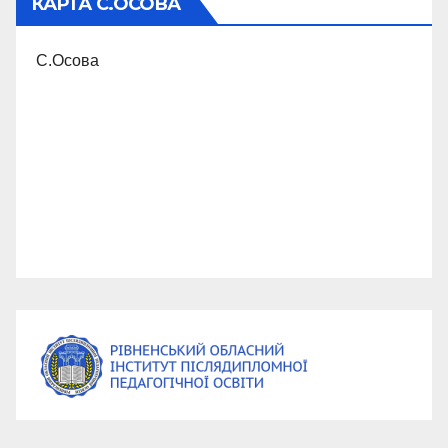
КАРТА С.ОСОВА
С.Осова