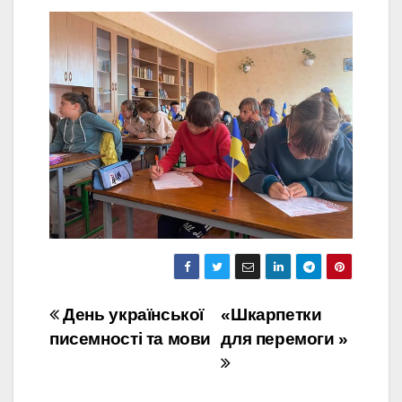
Навігація
День української
«Шкарпетки
писемності та мови
для перемоги »
записів