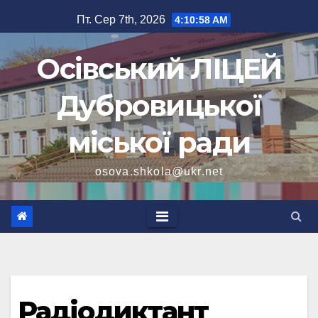
Перейти
Пт. Сер 7th, 2026
4:10:59 AM
до
вмісту
Осівський ЛІЦЕЙ
Дубровицької
міської ради
osova.shkola@ukr.net
Радіодиктант