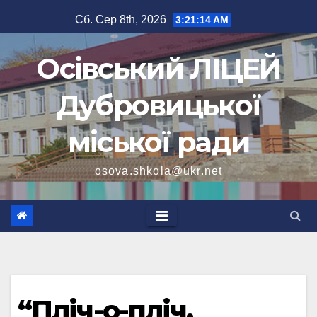
Перейти
Сб. Сер 8th, 2026
3:21:14 AM
до
вмісту
Осівський ЛІЦЕЙ
Дубровицької
міської ради
osova.shkola@ukr.net
“Пліч-о-пліч.