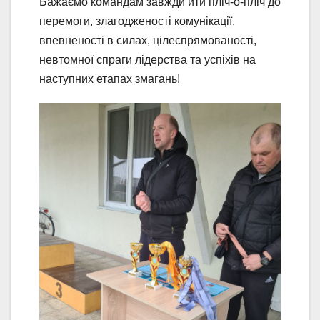
Бажаємо командам завжди йти пліч-о-пліч до
перемоги, злагодженості комунікації,
впевненості в силах, цілеспрямованості,
невтомної спраги лідерства та успіхів на
наступних етапах змагань!