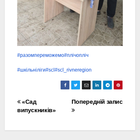
#разомпереможемо
#плічопліч
#шкільніліги
#scl
#scl_rivneregion
Навігація
«Сад
Попередній запис
випускників»
записів