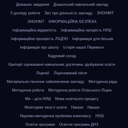
Домашнє завдання
Дошкільний навчальний заклад
З досвіду роботи
Звіт про діяльність закладу
ЗНО/НМТ
ЗНО/НМТ
ІНФОРМАЦІЙНА БЕЗПЕКА
Інформаційна відкритість
Інформаційна прзорість НУШ
Інформаційна прозорість ЛІЦЕЮ
Інформація для батьків
Інформація про школу
Історія нашої Перемоги
Кадровий склад
Критерії оцінювання навчальних досягнень здобувачів освіти
Ліцензії
Ліцензований обсяг
Матеріально-технічне забезпечення закладу
Методична рада
Методична робота
Методична робота Осівського Ліцею
Ми – діти НУШ
Мова освітнього процесу
Моніторинг якості освіти
Накази
Накази
Науково-методична проблема комплексу
НУШ
Освітні програми
Освітня програма ДНЗ