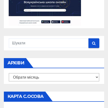
АРХІВИ
Архіви
КАРТА С.ОСОВА